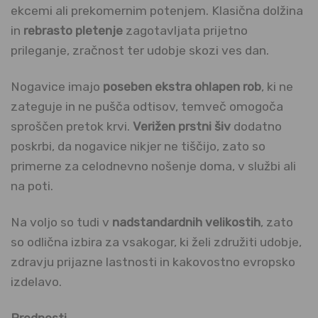
ekcemi ali prekomernim potenjem. Klasična dolžina
in
rebrasto pletenje
zagotavljata prijetno
prileganje, zračnost ter udobje skozi ves dan.
Nogavice imajo
poseben ekstra ohlapen rob
, ki ne
zateguje in ne pušča odtisov, temveč omogoča
sproščen pretok krvi.
Verižen prstni šiv
dodatno
poskrbi, da nogavice nikjer ne tiščijo, zato so
primerne za celodnevno nošenje doma, v službi ali
na poti.
Na voljo so tudi v
nadstandardnih velikostih
, zato
so odlična izbira za vsakogar, ki želi združiti udobje,
zdravju prijazne lastnosti in kakovostno evropsko
izdelavo.
Prednosti