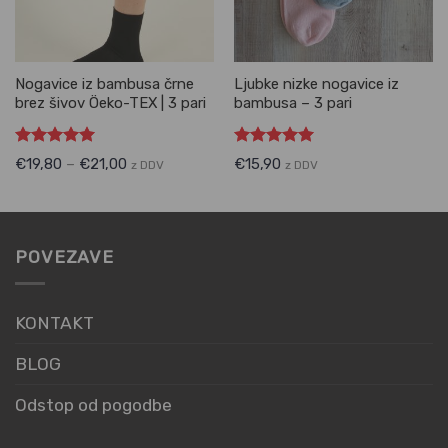
Nogavice iz bambusa črne
Ljubke nizke nogavice iz
brez šivov Öeko-TEX | 3 pari
bambusa – 3 pari
Ocenjeno
Ocenjeno
€
19,80
–
€
21,00
€
15,90
z DDV
z DDV
5.00
od 5
5.00
od 5
POVEZAVE
KONTAKT
BLOG
Odstop od pogodbe