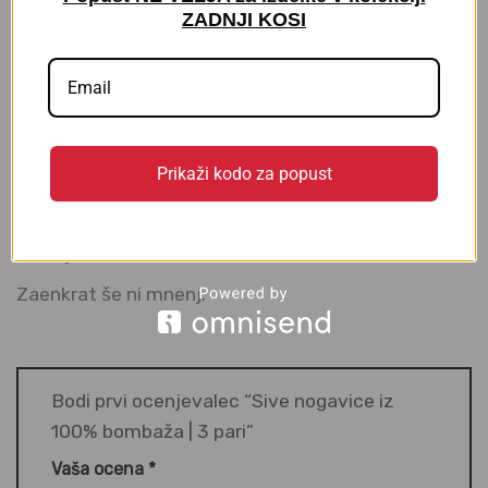
ZADNJI KOSI
Izberite udobje brez tiščanja in svojim stopalom
podarite naravno mehkobo za vsak korak
🩶
Prikaži kodo za popust
MNENJA (0)
Mnenja
Zaenkrat še ni mnenj.
Bodi prvi ocenjevalec “Sive nogavice iz
100% bombaža | 3 pari”
Vaša ocena
*