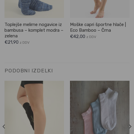
Toplejše melirne nogavice iz
Moške capri športne hlače |
bambusa – komplet modra –
Eco Bamboo – Črna
zelena
€
42,00
z DDV
€
21,90
z DDV
PODOBNI IZDELKI