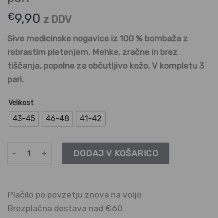
€
9,90
z DDV
Sive medicinske nogavice iz 100 % bombaža z
rebrastim pletenjem. Mehke, zrač­ne in brez
tiščanja, popolne za občutljivo kožo. V kompletu 3
pari.
Velikost
43-45
46-48
41-42
Sive nogavice iz 100% bombaža | 3 pari količina
DODAJ V KOŠARICO
Plačilo po povzetju znova na voljo
Brezplačna dostava nad €60