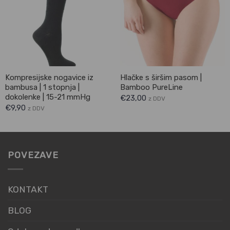
Kompresijske nogavice iz
Hlačke s širšim pasom |
bambusa | 1 stopnja |
Bamboo PureLine
dokolenke | 15-21 mmHg
€
23,00
z DDV
€
9,90
z DDV
POVEZAVE
KONTAKT
BLOG