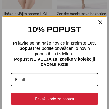
Hlačke z višjim pasom L/XL
Ženske bambusove boksarice
in XL/XXL velikost | 80% Eco
| Eco Bamboo
Bamboo
€
24,00
z DDV
10% POPUST
€
22,00
z DDV
Prijavite se na naše novice in prejmite
10%
popust
ter bodite obveščeni o novih
popustih in izdelkih.
Popust NE VELJA za izdelke v kolekciji
ZADNJI KOSI
Prikaži kodo za popust
Hlačke z ožjim pasom | 80%
Ženska pižama iz bambusa in