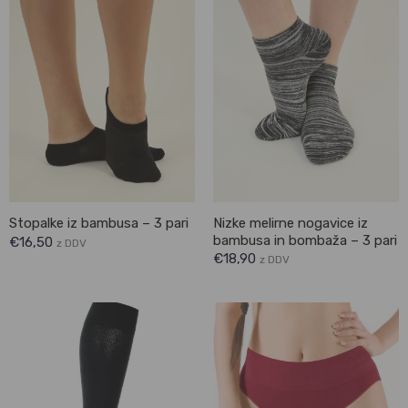
Nizke melirne nogavice iz
Stopalke iz bambusa – 3 pari
bambusa in bombaža – 3 pari
€
16,50
z DDV
€
18,90
z DDV