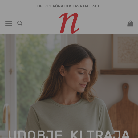
Skoči
BREZPLAČNA DOSTAVA NAD 60€
na
vsebino
UDOBJE, KI TRAJA