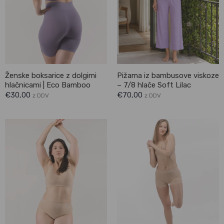
Ženske boksarice z dolgimi
Pižama iz bambusove viskoze
hlačnicami | Eco Bamboo
– 7/8 hlače Soft Lilac
€
30,00
€
70,00
z DDV
z DDV