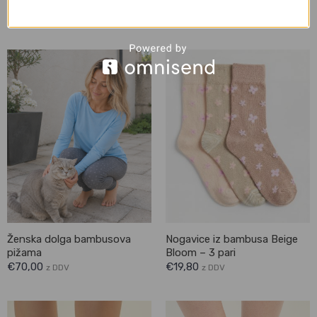
Eko Bambus
bombaža – kratke hlače
€
20,00
€
69,00
z DDV
z DDV
Ženska dolga bambusova
Nogavice iz bambusa Beige
pižama
Bloom – 3 pari
€
70,00
€
19,80
z DDV
z DDV