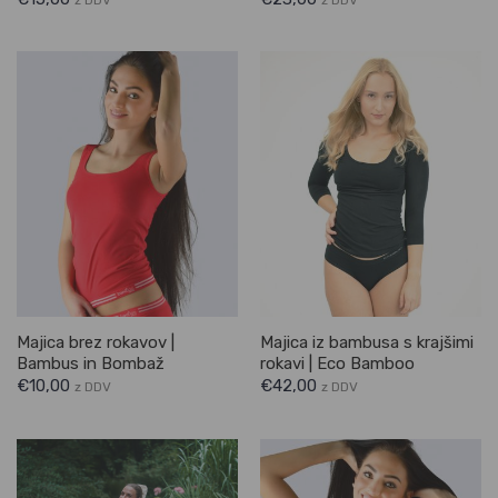
Majica brez rokavov |
Majica iz bambusa s krajšimi
Bambus in Bombaž
rokavi | Eco Bamboo
€
10,00
€
42,00
z DDV
z DDV