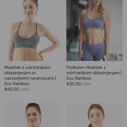
Modrček z odstranljivim
Podložen Modrček z
oblazinjenjem in
odstranljivim oblazinjenjem |
nastavljivimi naramnicami |
Eco Bamboo
Eco Bamboo
€
35,00
z DDV
€
42,00
z DDV