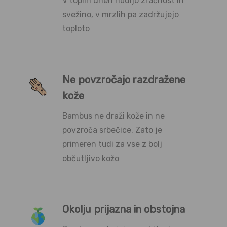
V toplih dneh nudijo zračnost in
svežino, v mrzlih pa zadržujejo
toploto
Ne povzročajo razdražene
kože
Bambus ne draži kože in ne
povzroča srbečice. Zato je
primeren tudi za vse z bolj
občutljivo kožo
Okolju prijazna in obstojna