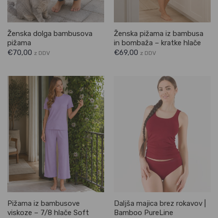
Ženska dolga bambusova
Ženska pižama iz bambusa
pižama
in bombaža – kratke hlače
€
70,00
€
69,00
z DDV
z DDV
Pižama iz bambusove
Daljša majica brez rokavov |
viskoze – 7/8 hlače Soft
Bamboo PureLine