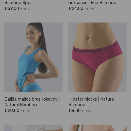
Bamboo Sport
boksarice | Eco Bamboo
€
59,00
€
24,00
z DDV
z DDV
Daljša majica brez rokavov |
Hipster hlačke | Natural
Natural Bamboo
Bamboo
€
20,00
€
8,00
z DDV
z DDV