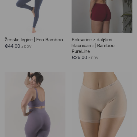
Boksarice z daljšimi
Ženske legice | Eco Bamboo
hlačnicami | Bamboo
€
44,00
z DDV
PureLine
€
26,00
z DDV