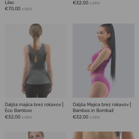
Lilac
€
32,00
z DDV
€
70,00
z DDV
Daljša majica brez rokavov |
Daljša Majica brez rokavov |
Eco Bamboo
Bambus in Bombaž
€
32,00
€
32,00
z DDV
z DDV