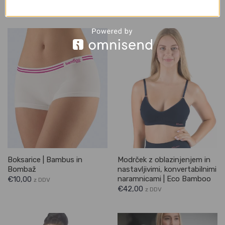
€
12,00
€
20,00
z DDV
z DDV
Boksarice | Bambus in
Modrček z oblazinjenjem in
Bombaž
nastavljivimi, konvertabilnimi
naramnicami | Eco Bamboo
€
10,00
z DDV
€
42,00
z DDV