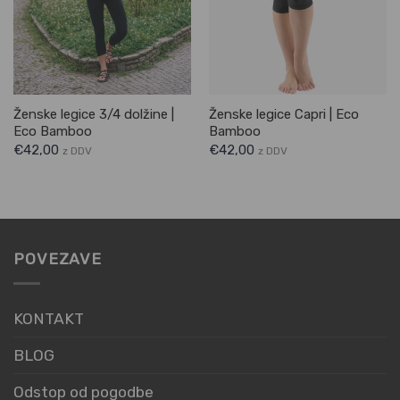
Ženske legice 3/4 dolžine |
Ženske legice Capri | Eco
Eco Bamboo
Bamboo
€
42,00
€
42,00
z DDV
z DDV
POVEZAVE
KONTAKT
BLOG
Odstop od pogodbe