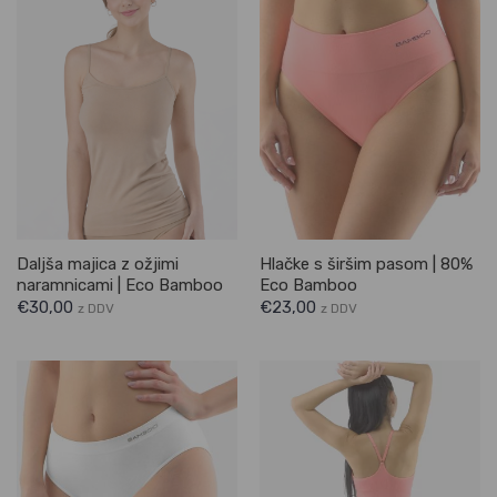
Daljša majica z ožjimi
Hlačke s širšim pasom | 80%
naramnicami | Eco Bamboo
Eco Bamboo
€
30,00
€
23,00
z DDV
z DDV