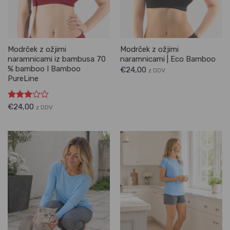
Modrček z ožjimi
Modrček z ožjimi
naramnicami iz bambusa 70
naramnicami | Eco Bamboo
% bamboo I Bamboo
€
24,00
z DDV
PureLine
Ocenjeno
€
24,00
z DDV
3.00
od 5