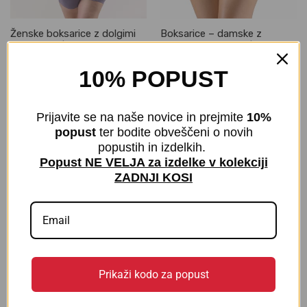
Ženske boksarice z dolgimi
Boksarice – damske z
hlačnicami | Eco Bamboo
daljšimi hlačnicami | Eco
bamboo
€
30,00
z DDV
10% POPUST
€
24,00
z DDV
Prijavite se na naše novice in prejmite
10%
popust
ter bodite obveščeni o novih
popustih in izdelkih.
Popust NE VELJA za izdelke v kolekciji
ZADNJI KOSI
Prikaži kodo za popust
Hlačke s širšim pasom |
Hipster hlačke | 80% Eco
Bambus in Bombaž
Bamboo