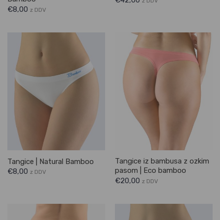
z DDV
€
8,00
z DDV
Tangice iz bambusa z ozkim
Tangice | Natural Bamboo
pasom | Eco bamboo
€
8,00
z DDV
€
20,00
z DDV