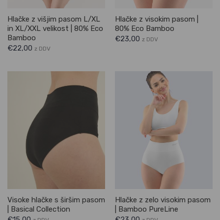
Hlačke z višjim pasom L/XL
Hlačke z visokim pasom |
in XL/XXL velikost | 80% Eco
80% Eco Bamboo
Bamboo
€
23,00
z DDV
€
22,00
z DDV
Visoke hlačke s širšim pasom
Hlačke z zelo visokim pasom
| Basical Collection
| Bamboo PureLine
€
15,00
€
23,00
z DDV
z DDV