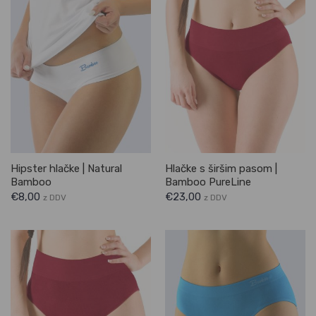
Hipster hlačke | Natural
Hlačke s širšim pasom |
Bamboo
Bamboo PureLine
€
8,00
€
23,00
z DDV
z DDV