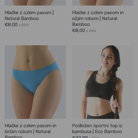
Hlačke z ozkim pasom |
Hlačke z ozkim pasom in
Natural Bamboo
ožjim robom | Natural
Bamboo
€
8,00
z DDV
€
8,00
z DDV
Hlačke z ozkim pasom in
Podložen športni top iz
širšim robom | Natural
bambusa | Eco Bamboo
Bamboo
€
42,00