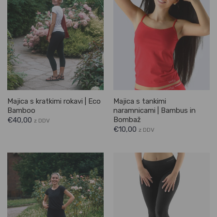
Majica s kratkimi rokavi | Eco
Majica s tankimi
Bamboo
naramnicami | Bambus in
Bombaž
€
40,00
z DDV
€
10,00
z DDV