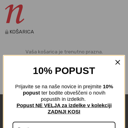
KOŠARICA
Vaša košarica je trenutno prazna.
NAZAJ V TRGOVINO
10% POPUST
Prijavite se na naše novice in prejmite
10%
popust
ter bodite obveščeni o novih
popustih in izdelkih.
Popust NE VELJA za izdelke v kolekciji
ZADNJI KOSI
PIŠKOTKI
POGOJI POSLOVANJA
PRAVILNIK O ZASEBNOSTI
INFORMACIJE O PODJETJU