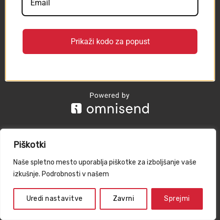
Vse pravice pridržane 2026 ©
Vordor d.o.o.
Prikaži kodo za popust
Piškotki
Naše spletno mesto uporablja piškotke za izboljšanje vaše
izkušnje. Podrobnosti v našem
Uredi nastavitve
Zavrni
Sprejmi