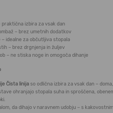
– praktična izbira za vsak dan
ombaž – brez umetnih dodatkov
 – idealne za občutljiva stopala
tih – brez drgnjenja in žuljev
ob – ne stiska noge in omogoča dihanje
o
je Čista linija
so odlična izbira za vsak dan – doma, v
stave ohranjajo stopala suha in sproščena, obene
ki.
alom, da dihajo v naravnem udobju – s kakovostnim