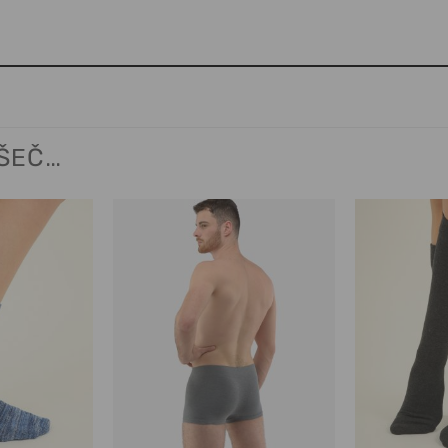
VŠEČ…