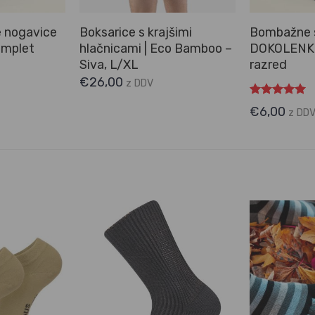
e nogavice
Boksarice s krajšimi
Bombažne 
omplet
hlačnicami | Eco Bamboo –
DOKOLENKE 
Siva, L/XL
razred
€
26,00
z DDV
Ocenjeno
€
6,00
z DD
5.00
od 5