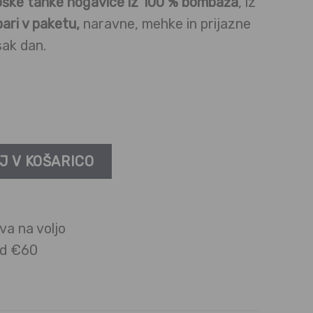
ške tanke nogavice iz 100 % bombaža
, iz
pari v paketu,
naravne, mehke in prijazne
sak dan.
a linija – 100 % bombaž, črne količina
J V KOŠARICO
va na voljo
ad €60