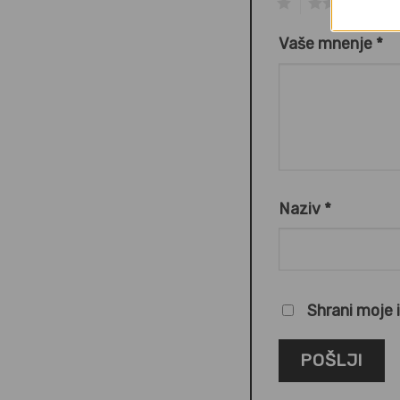
1
2
3
Vaše mnenje
*
Naziv
*
Shrani moje 