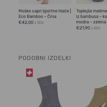
Moške capri športne hlače |
Toplejše melirn
Eco Bamboo – Črna
iz bambusa – k
modra – zelena
€
42,00
z DDV
€
21,90
z DDV
PODOBNI IZDELKI