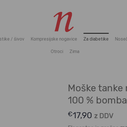
stike / šivov
Kompresijske nogavice
Za diabetike
Noseč
Otroci
Zima
Moške tanke n
100 % bombaž
€
17,90
z DDV