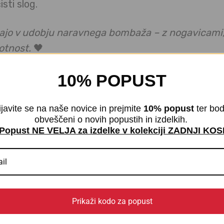
sti slog.
hajo v udobju naravnega bombaža – z nogavicami, 
otnost.
🖤
10% POPUST
ijavite se na naše novice in prejmite
10% popust
ter bod
obveščeni o novih popustih in izdelkih.
Popust NE VELJA za izdelke v kolekciji ZADNJI KOS
nj.
cenjevalec “Moške tanke nogavice Čista 
Prikaži kodo za popust