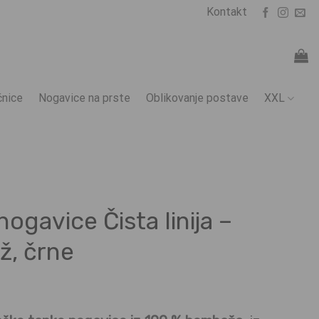
Kontakt
nice
Nogavice na prste
Oblikovanje postave
XXL
ogavice Čista linija –
, črne