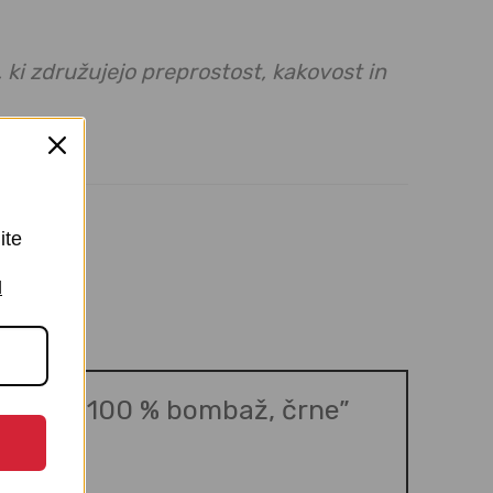
ki združujejo preprostost, kakovost in
ite
I
linija – 100 % bombaž, črne”