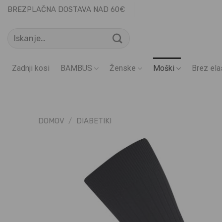
Skoči
BREZPLAČNA DOSTAVA NAD 60€
na
Išči:
vsebino
Zadnji kosi
BAMBUS
Ženske
Moški
Brez ela
DOMOV
/
DIABETIKI