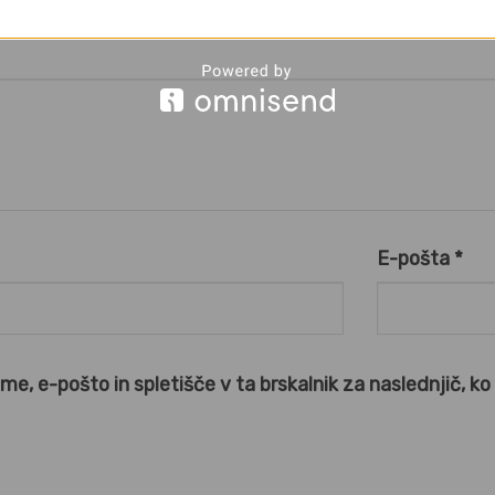
4
5
E-pošta
*
ime, e-pošto in spletišče v ta brskalnik za naslednjič, k