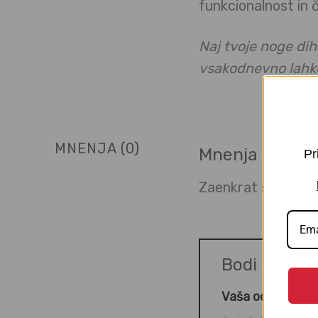
funkcionalnost in či
Naj tvoje noge di
vsakodnevno lahk
MNENJA (0)
Mnenja
Pr
Zaenkrat še ni mne
Bodi prvi o
Vaša ocena
*