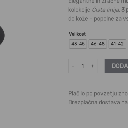
Elegantne in zračne
mo
kolekcije
Čista linija
.
3 
do kože – popolne za v
Velikost
43-45
46-48
41-42
Moške tanke nogavice Čist
DODA
Plačilo po povzetju zno
Brezplačna dostava n