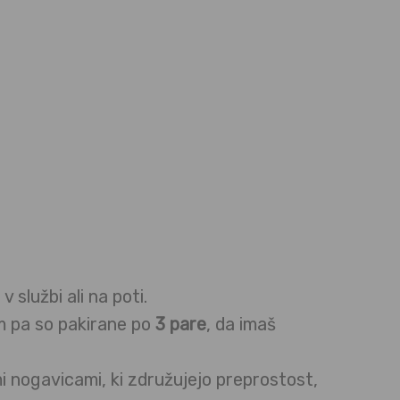
 službi ali na poti.
m pa so pakirane po
3 pare
, da imaš
i nogavicami, ki združujejo preprostost,