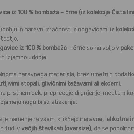
e iz 100 % bombaža – črne (iz kolekcije Čista linij
udobju in naravni zračnosti z nogavicami
iz kolekci
tostjo.
gavice iz 100 % bombaža – črne
so na voljo v
pake
in izjemno udobje.
polnoma naravnega materiala, brez umetnih dodatk
tljivimi stopali, glivičnimi težavami ali ekcemi
.
na prstnem delu preprečuje drgnjenje, medtem k
bjamejo nogo brez stiskanja.
a
je namenjena vsem, ki iščejo
naravne, lahkotne i
so tudi v
večjih številkah (oversize)
, da se popolno