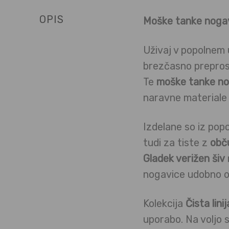
OPIS
Moške tanke nogavic
Uživaj v popolnem 
brezčasno prepros
Te
moške tanke no
naravne materiale 
Izdelane so iz po
tudi za tiste z
obču
Gladek verižen šiv
nogavice udobno o
Kolekcija
Čista linij
uporabo. Na voljo 