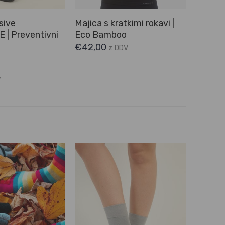
sive
Majica s kratkimi rokavi |
| Preventivni
Eco Bamboo
€
42,00
z DDV
V