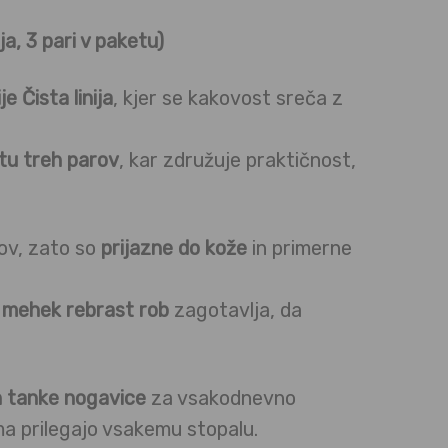
a, 3 pari v paketu)
je Čista linija
, kjer se kakovost sreča z
tu treh parov
, kar združuje praktičnost,
ov, zato so
prijazne do kože
in primerne
o
mehek rebrast rob
zagotavlja, da
n tanke nogavice
za vsakodnevno
ma prilegajo vsakemu stopalu.