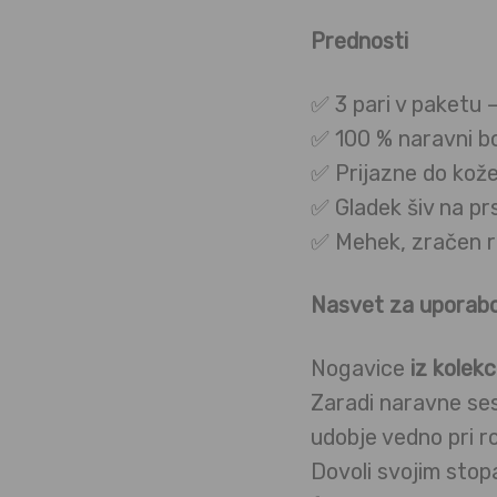
Prednosti
✅ 3 pari v paketu 
✅ 100 % naravni b
✅ Prijazne do kože
✅ Gladek šiv na prs
✅ Mehek, zračen r
Nasvet za uporab
Nogavice
iz kolekci
Zaradi naravne se
udobje vedno pri ro
Dovoli svojim stop