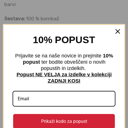
barvi
Sestava:
100 % bombaž
Izberite naravno udobje in privoščite svojim
10% POPUST
stopalom mehkobo, zračnost ter sproščen občutek
skozi ves dan
💙
Prijavite se na naše novice in prejmite
10%
popust
ter bodite obveščeni o novih
popustih in izdelkih.
Popust NE VELJA za izdelke v kolekciji
MNENJA (0)
ZADNJI KOSI
Mnenja
Zaenkrat še ni mnenj.
Prikaži kodo za popust