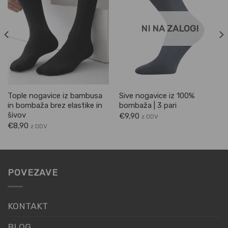
NI NA ZALOGI
Tople nogavice iz bambusa
Sive nogavice iz 100%
in bombaža brez elastike in
bombaža | 3 pari
šivov
€
9,90
z DDV
€
8,90
z DDV
POVEZAVE
KONTAKT
BLOG