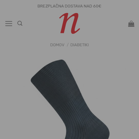
Skoči
BREZPLAČNA DOSTAVA NAD 60€
na
vsebino
DOMOV
/
DIABETIKI