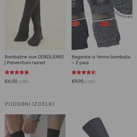
Bombažne sive DOKOLENKE
Nogavice iz termo bombaža
| Preventivni razred
– 2 para
Ocenjeno
Ocenjeno
€
6,00
€
9,90
z DDV
z DDV
5.00
od 5
4.50
od 5
PODOBNI IZDELKI