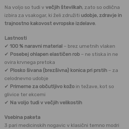
Na voljo so tudi v
večjih številkah
, zato so odlična
izbira za vsakogar, ki želi združiti
udobje, zdravje in
trajnostno kakovost evropske izdelave
.
Lastnosti
✔
100 % naravni material
– brez umetnih vlaken
✔
Posebej ohlapen elastičen rob
– ne stiska in ne
ovira krvnega pretoka
✔
Plosko šivana (brezšivna) konica pri prstih
– za
celodnevno udobje
✔
Primerne za občutljivo kožo
in težave, kot so
glivice ter ekcemi
✔
Na voljo tudi v večjih velikostih
Vsebina paketa
3 pari medicinskih nogavic v klasični temno modri