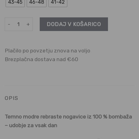
43-45
46-48
41-42
Modre nogavice iz 100% bombaža | 3 pari količina
DODAJ V KOŠARICO
Plačilo po povzetju znova na voljo
Brezplačna dostava nad €60
OPIS
Temno modre rebraste nogavice iz 100 % bombaža
– udobje za vsak dan