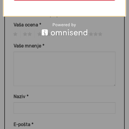
Bodi prvi ocenjevalec “Modre nogavice iz
100% bombaža | 3 pari”
Vaša ocena
*
1
2
3
4
5
Vaše mnenje
*
Naziv
*
E-pošta
*