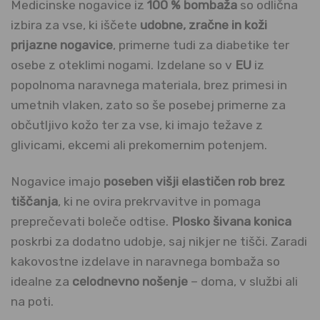
Medicinske nogavice iz
100 % bombaža
so odlična
izbira za vse, ki iščete
udobne, zračne in koži
prijazne nogavice
, primerne tudi za diabetike ter
osebe z oteklimi nogami. Izdelane so v
EU
iz
popolnoma naravnega materiala, brez primesi in
umetnih vlaken, zato so še posebej primerne za
občutljivo kožo ter za vse, ki imajo težave z
glivicami, ekcemi ali prekomernim potenjem.
Nogavice imajo
poseben višji elastičen rob brez
tiščanja
, ki ne ovira prekrvavitve in pomaga
preprečevati boleče odtise.
Plosko šivana konica
poskrbi za dodatno udobje, saj nikjer ne tišči. Zaradi
kakovostne izdelave in naravnega bombaža so
idealne za
celodnevno nošenje
– doma, v službi ali
na poti.