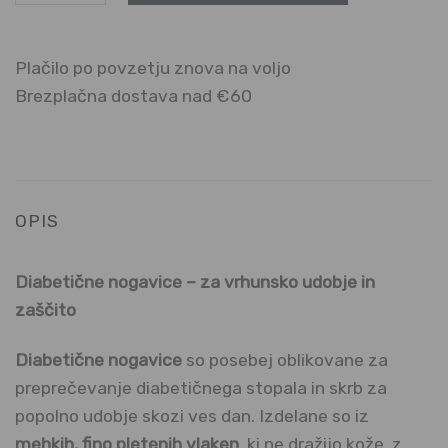
Plačilo po povzetju znova na voljo
Brezplačna dostava nad €60
OPIS
Diabetične nogavice – za vrhunsko udobje in
zaščito
Diabetične nogavice
so posebej oblikovane za
preprečevanje diabetičnega stopala in skrb za
popolno udobje skozi ves dan. Izdelane so iz
mehkih, fino pletenih vlaken
, ki ne dražijo kože, z