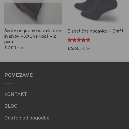
Široke nogavice brez elastike
Diabetične nogavice – Grafit
in šivov – XXL velikost – 2
para
Ocenjeno
€
7,00
€
6,60
z DDV
z DDV
5.00
od 5
POVEZAVE
KONTAKT
BLOG
Odstop od pogodbe