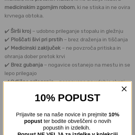
medicinskim zgornjim robom
, ki ne stiska in ne ovira
krvnega obtoka.
✔️
Širši kroj
– udobno prileganje stopalu in gležnju
✔️
Ploščati šivi pri prstih
– brez draženja in tiščanja
✔️
Medicinski zaključek
– ne povzroča pritiska in
ohranja dober pretok krvi
✔️
Brez gubanja
– nogavice ostanejo na mestu in se
lepo prilegajo
✔️
Odlično prileganje
– zasnovane za udobje skozi
ves dan
10% POPUST
Sestava
: 80 % bombaž, 15 % poliamid, 5 % elastan
Vsebina paketa
: 2 para v elegantni temno modri
Prijavite se na naše novice in prejmite
10%
popust
ter bodite obveščeni o novih
barvi
popustih in izdelkih.
Certifikat
: OEKO–TEX® Standard 100 – varna
Popust NE VELJA za izdelke v kolekciji