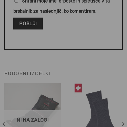
Shrani moje ime, e-pošto in spletišče v ta
brskalnik za naslednjič, ko komentiram.
PODOBNI IZDELKI
NI NA ZALOGI