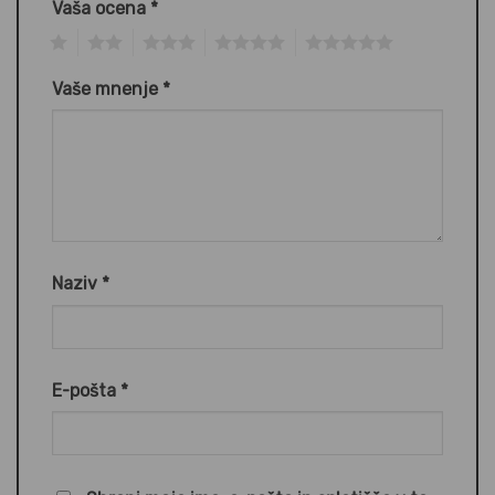
Vaša ocena
*
1
2
3
4
5
Vaše mnenje
*
Naziv
*
E-pošta
*