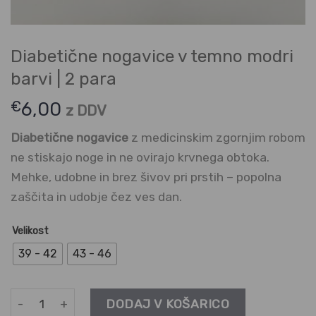
Diabetične nogavice v temno modri
barvi | 2 para
€
6,00
z DDV
Diabetične nogavice
z medicinskim zgornjim robom
ne stiskajo noge in ne ovirajo krvnega obtoka.
Mehke, udobne in brez šivov pri prstih – popolna
zaščita in udobje čez ves dan.
Velikost
39 - 42
43 - 46
Diabetične nogavice v temno modri barvi | 2 para količina
DODAJ V KOŠARICO