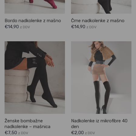
Bordo nadkolenke z mašno
Črne nadkolenke z mašno
€
14,90
€
14,90
z DDV
z DDV
Ženske bombažne
Nadkolenke iz mikrofibre 40
nadkolenke – mašnica
den
€
7,50
€
2,00
z DDV
z DDV