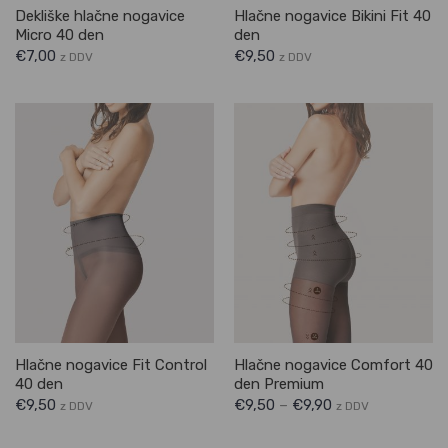
Dekliške hlačne nogavice
Hlačne nogavice Bikini Fit 40
Micro 40 den
den
€
7,00
€
9,50
z DDV
z DDV
Hlačne nogavice Fit Control
Hlačne nogavice Comfort 40
40 den
den Premium
€
9,50
€
9,50
–
€
9,90
z DDV
z DDV