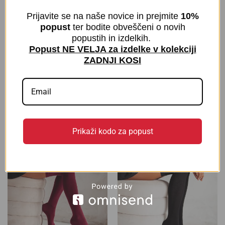
Prijavite se na naše novice in prejmite
10%
popust
ter bodite obveščeni o novih
popustih in izdelkih.
Popust NE VELJA za izdelke v kolekciji
ZADNJI KOSI
Hlačne nogavice Satin 40
Hlačne nogavice Nina 40 den
den
€
5,00
z DDV
€
3,90
z DDV
Prikaži kodo za popust