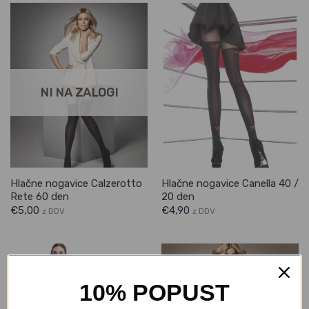
NI NA ZALOGI
Hlačne nogavice Calzerotto
Hlačne nogavice Canella 40 /
Rete 60 den
20 den
€
5,00
€
4,90
z DDV
z DDV
10% POPUST