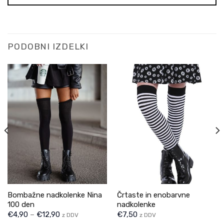
PODOBNI IZDELKI
Bombažne nadkolenke Nina
Črtaste in enobarvne
100 den
nadkolenke
€
4,90
–
€
12,90
€
7,50
z DDV
z DDV