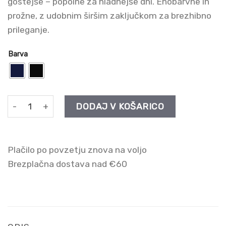
gostejše – popolne za hladnejše dni. Enobarvne in
prožne, z udobnim širšim zaključkom za brezhibno
prileganje.
Barva
Nadkolenke iz mikrofibre 40 den količina
DODAJ V KOŠARICO
Plačilo po povzetju znova na voljo
Brezplačna dostava nad €60