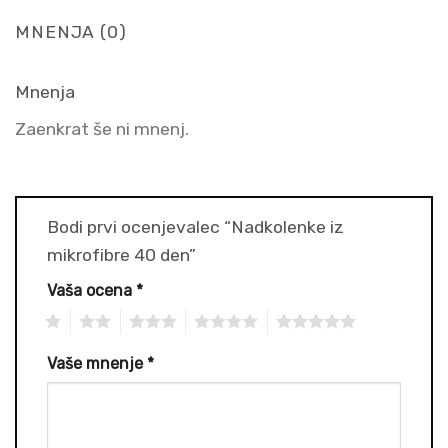
MNENJA (0)
Mnenja
Zaenkrat še ni mnenj.
Bodi prvi ocenjevalec “Nadkolenke iz
mikrofibre 40 den”
Vaša ocena
*
1
2
3
4
5
Vaše mnenje
*