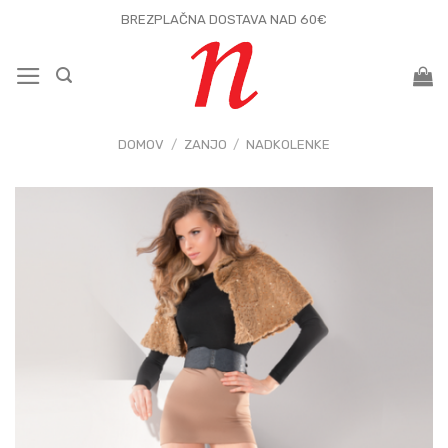
Skoči
BREZPLAČNA DOSTAVA NAD 60€
na
vsebino
DOMOV
/
ZANJO
/
NADKOLENKE