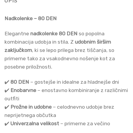
OPIS
Nadkolenke – 80 DEN
Elegantne
nadkolenke 80 DEN
so popolna
kombinacija udobja in stila. Z
udobnim širšim
zaključkom
, ki se lepo prilega brez tiščanja, so
primerne tako za vsakodnevno nošenje kot za
posebne priložnosti.
✔️
80 DEN
– gostejše in idealne za hladnejše dni
✔️
Enobarvne
– enostavno kombiniranje z različnimi
outfiti
✔️
Prožne in udobne
– celodnevno udobje brez
neprijetnega občutka
✔️
Univerzalna velikost
– primerne za večino