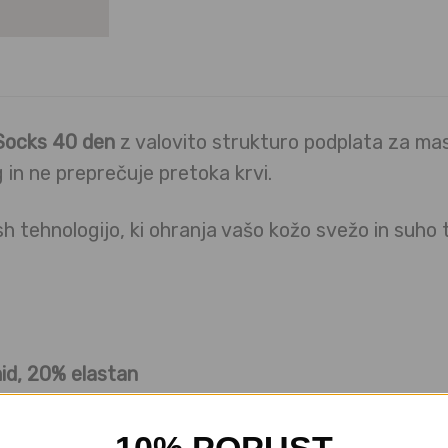
Socks 40 den
z valovito strukturo podplata za ma
g in ne preprečuje pretoka krvi.
sh tehnologijo, ki ohranja vašo kožo svežo in suho t
id, 20% elastan