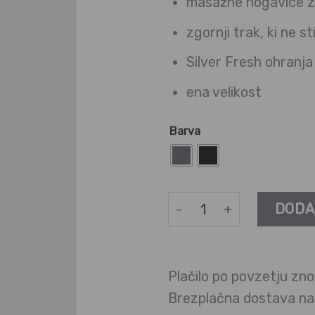
masažne nogavice z
zgornji trak, ki ne s
Silver Fresh ohranja
ena velikost
Barva
Nogavice Massage Socks 
DODA
Plačilo po povzetju zno
Brezplačna dostava n