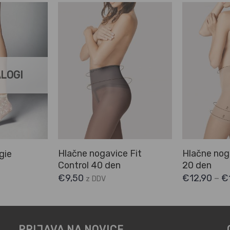
ALOGI
Hlačne nogavice Fit
Hlačne noga
gie
Control 40 den
20 den
€
9,50
€
12,90
–
€
z DDV
PRIJAVA NA NOVICE