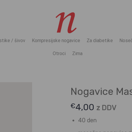
stike / šivov
Kompresijske nogavice
Za diabetike
Noseč
Otroci
Zima
Nogavice Ma
€
4,00
z DDV
40 den