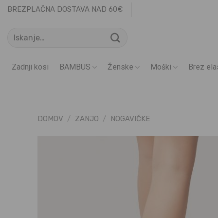
Skoči
BREZPLAČNA DOSTAVA NAD 60€
na
Išči:
vsebino
Zadnji kosi
BAMBUS
Ženske
Moški
Brez ela
DOMOV
/
ZANJO
/
NOGAVIČKE