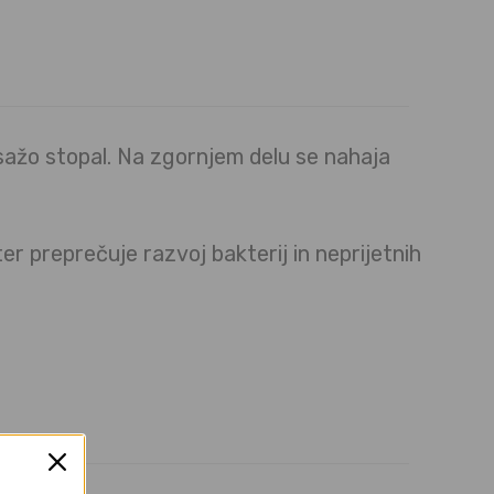
sažo stopal. Na zgornjem delu se nahaja
er preprečuje razvoj bakterij in neprijetnih