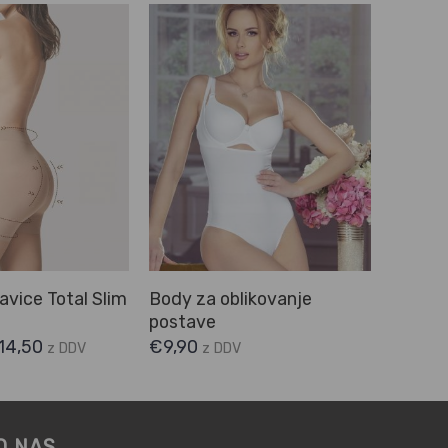
vice Total Slim
Body za oblikovanje
postave
14,50
€
9,90
z DDV
z DDV
O NAS