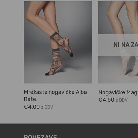
NI NA Z
Mamma
Mrežaste nogavičke Alba
Nogavičke Mag
Rete
€
4,50
z DDV
€
4,00
z DDV
POVEZAVE