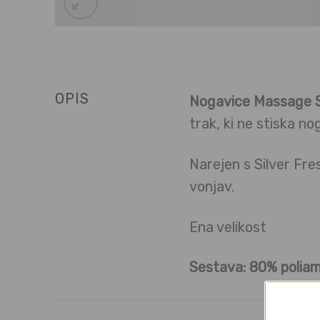
OPIS
Nogavice Massage 
trak, ki ne stiska no
Narejen s Silver Fre
vonjav.
Ena velikost
Sestava: 80% poliam