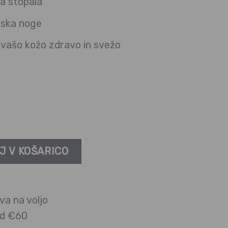
a stopala
tiska noge
 vašo kožo zdravo in svežo
40 den količina
J V KOŠARICO
va na voljo
ad €60