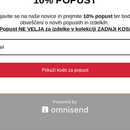
10% POPUST
ijavite se na naše novice in prejmite
10% popust
ter bod
nj.
obveščeni o novih popustih in izdelkih.
Popust NE VELJA za izdelke v kolekciji ZADNJI KOS
cenjevalec “Nogavice Massage Socks 4
Prikaži kodo za popust
4
5