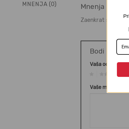
MNENJA (0)
Mnenja
Pr
Zaenkrat še ni mne
Bodi prvi o
Vaša ocena
*
1
2
3
Vaše mnenje
*