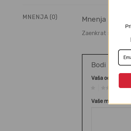
MNENJA (0)
Mnenja
Pr
Zaenkrat še ni mne
Bodi prvi 
Vaša ocena
*
1
2
3
Vaše mnenje
*