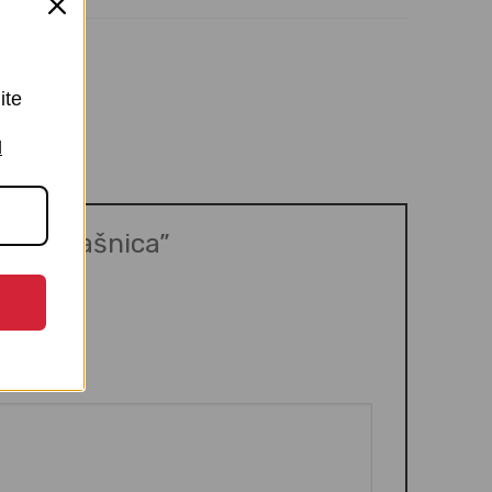
ite
I
ke – mašnica”