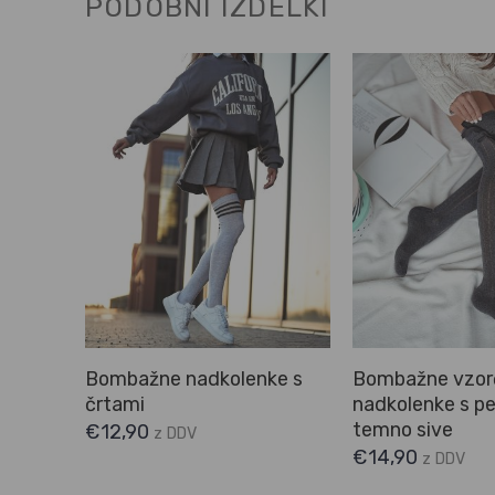
PODOBNI IZDELKI
nem
Bombažne nadkolenke s
Bombažne vzor
črtami
nadkolenke s pe
temno sive
€
12,90
z DDV
€
14,90
z DDV