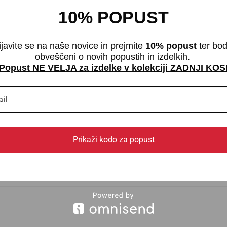
10% POPUST
ijavite se na naše novice in prejmite
10% popust
ter bod
nj.
obveščeni o novih popustih in izdelkih.
Popust NE VELJA za izdelke v kolekciji ZADNJI KOS
ocenjevalec “Ženske bombažne nadkolen
Prikaži kodo za popust
4
5