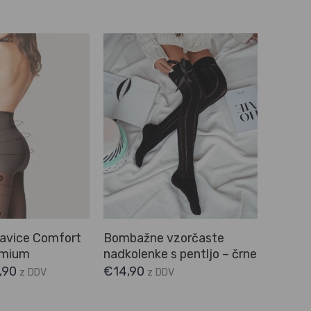
avice Comfort
Bombažne vzorčaste
emium
nadkolenke s pentljo – črne
,90
€
14,90
z DDV
z DDV