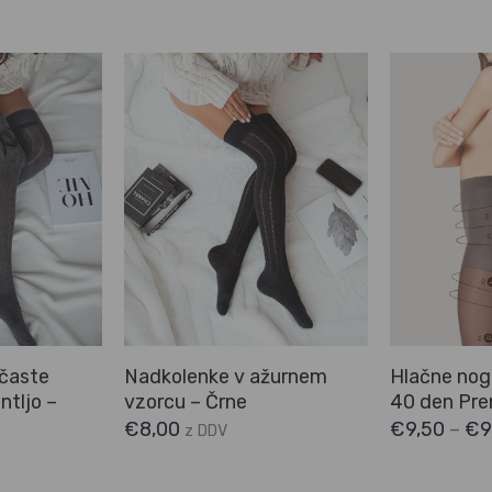
časte
Nadkolenke v ažurnem
Hlačne nog
ntljo –
vzorcu – Črne
40 den Pr
€
8,00
€
9,50
–
€
9
z DDV