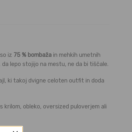
so iz
75 % bombaža
in mehkih umetnih
 da lepo stojijo na mestu, ne da bi tiščale.
l, ki takoj dvigne celoten outfit in doda
 s krilom, obleko, oversized puloverjem ali