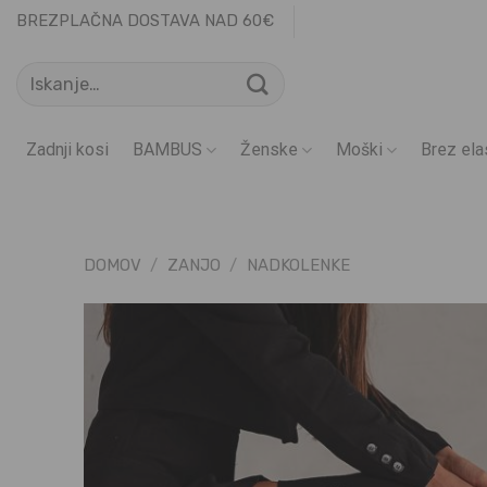
Skoči
BREZPLAČNA DOSTAVA NAD 60€
na
Išči:
vsebino
Zadnji kosi
BAMBUS
Ženske
Moški
Brez ela
DOMOV
/
ZANJO
/
NADKOLENKE