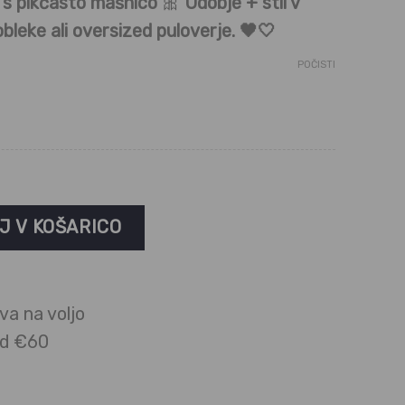
 s pikčasto mašnico
🎀
Udobje + stil v
obleke ali oversized puloverje. 🖤🤍
POČISTI
nke - mašnica količina
J V KOŠARICO
va na voljo
ad €60