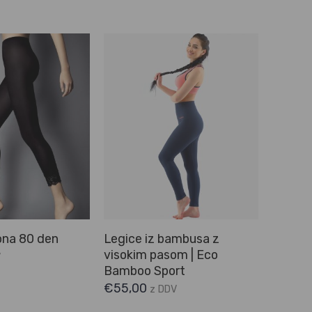
Legice iz bambusa z
ona 80 den
visokim pasom | Eco
V
Bamboo Sport
€
55,00
z DDV