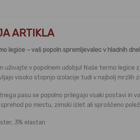
A ARTIKLA
mo legice – vaš popoln spremljevalec v hladnih dne
n uživajte v popolnem udobju! Naše termo legice z 
ljajo visoko stopnjo izolacije tudi v najbolj mrzlih 
ožnega pasu se popolno prilegajo vsaki postavi i
o sprehod po mestu, zimski izlet ali sproščeno pol
ster, 3% elastan