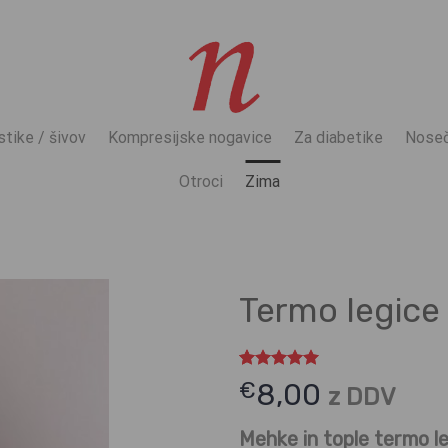
stike / šivov
Kompresijske nogavice
Za diabetike
Noseč
Otroci
Zima
Termo legice
Ocenjeno z
2
€
8,00
z DDV
5.00
od 5
na podlagi
ocene
Mehke in tople termo le
strank