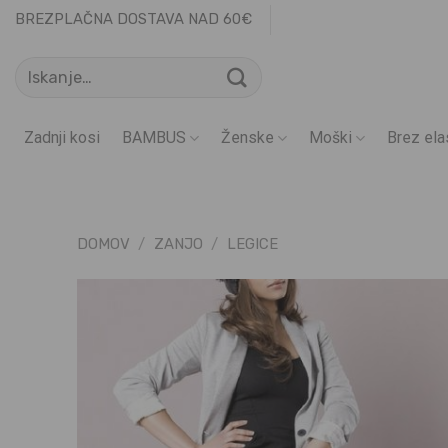
Skoči
BREZPLAČNA DOSTAVA NAD 60€
na
Išči:
vsebino
Zadnji kosi
BAMBUS
Ženske
Moški
Brez ela
DOMOV
/
ZANJO
/
LEGICE