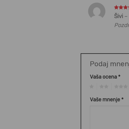
Ocenje
Šivi
–
od 5
Pozdr
Podaj mnen
Vaša ocena
*
1
2
3
Vaše mnenje
*