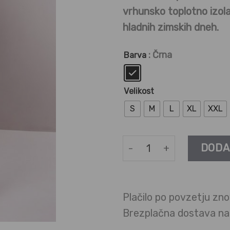
vrhunsko toplotno izola
hladnih zimskih dneh.
: Črna
Barva
Velikost
S
M
L
XL
XXL
Termo legice količina
DODA
Plačilo po povzetju zno
Brezplačna dostava n