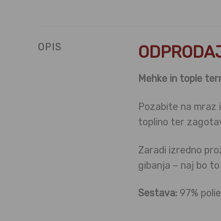
OPIS
ODPRODAJ
Mehke in tople ter
Pozabite na mraz i
toplino ter zagotav
Zaradi izredno pr
gibanja – naj bo t
Sestava:
97% polie