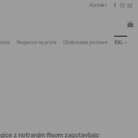
Kontakt
nice
Nogavice na prste
Oblikovanje postave
XXL
gice z notranjim flisom zagotavljajo