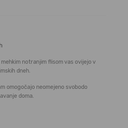
h
mehkim notranjim flisom vas ovijejo v
zimskih dneh.
n vam omogočajo neomejeno svobodo
ežavanje doma.