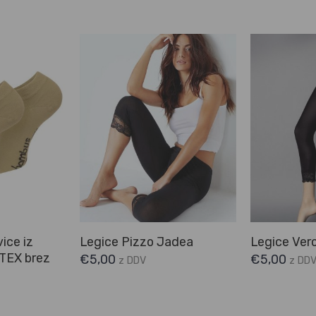
ice iz
Legice Pizzo Jadea
Legice Ver
TEX brez
€
5,00
€
5,00
z DDV
z DD