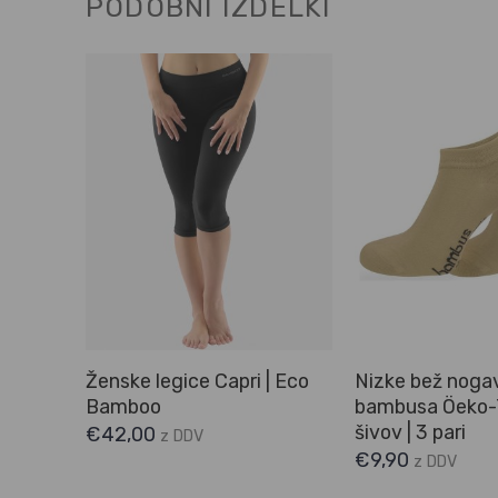
PODOBNI IZDELKI
ss 20
Ženske legice Capri | Eco
Nizke bež nogav
Bamboo
bambusa Öeko-
šivov | 3 pari
€
42,00
z DDV
€
9,90
z DDV