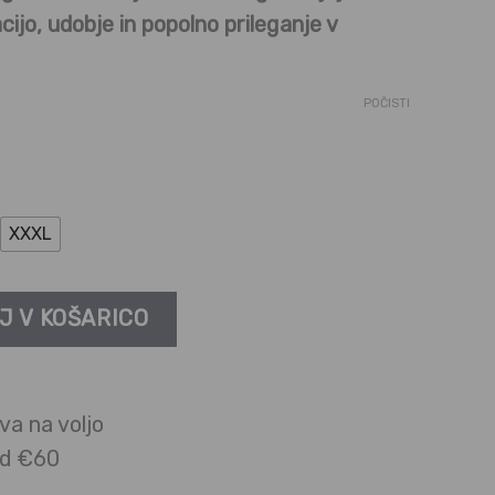
cijo, udobje in popolno prileganje v
POČISTI
XXXL
J V KOŠARICO
va na voljo
ad €60