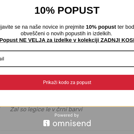
10% POPUST
ijavite se na naše novice in prejmite
10% popust
ter bod
rmo legice
obveščeni o novih popustih in izdelkih.
Popust NE VELJA za izdelke v kolekciji ZADNJI KOS
no
5
tovani
–
13/11/2020
 vpr. Ali imate tudi sivo barvo ali samo črno bar
Prikaži kodo za popust
Jana
(store manager)
–
30/11/2020
Žal so legice le v črni barvi