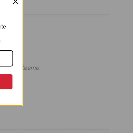
ite
I
vo legice teemo