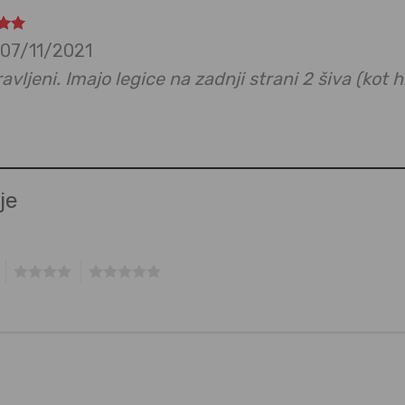
no
5
07/11/2021
avljeni. Imajo legice na zadnji strani 2 šiva (kot
je
4
5