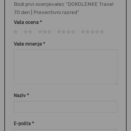
Bodi prvi ocenjevalec “DOKOLENKE Travel
70 den | Preventivni razred”
Vaša ocena
*
1
2
3
4
5
Vaše mnenje
*
Naziv
*
E-pošta
*