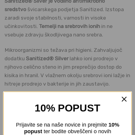
Sanitized® Silver je vodilno antimikrobno
sredstvo
švicarskega podjetja Sanitized. Izstopa
zaradi svoje stabilnosti, varnosti in visoke
učinkovitosti.
Temelji na srebrovih ionih
in ne
vsebuje zdravju škodljivega nano srebra.
Mikroorganizmi so težava pri higieni. Zahvaljujoč
dodatku
Sanitized® Silver
lahko ioni prodrejo v
njihovo celično steno in jim preprečijo dostop do
kisika in hranil. V vlažnem okolju srebrovi ioni lažje in
hitreje prodrejo v bakterije in jih zaustavijo.
Tako zanesljivo preprečimo nadaljnje širjenje in
10% POPUST
nastanek novih bakterij, ki so z običajnim pranjem v
pralnem stroju redko popolnoma odstranjene.
Prijavite se na naše novice in prejmite
10%
Srebrovi ioni tako preprečujejo neprijetne vonjave
popust
ter bodite obveščeni o novih