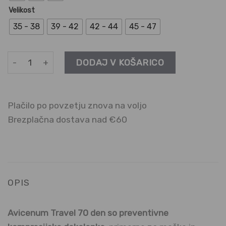
Velikost
35 - 38
39 - 42
42 - 44
45 - 47
DOKOLENKE Travel 70 den | Preventivni razred količina
DODAJ V KOŠARICO
Plačilo po povzetju znova na voljo
Brezplačna dostava nad €60
OPIS
Avicenum Travel 70
den so preventivne