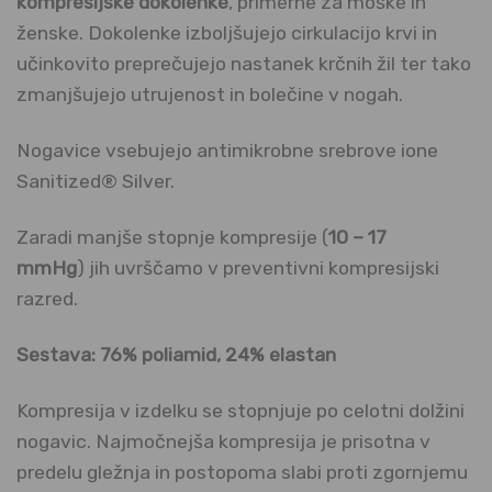
kompresijske dokolenke
, primerne za moške in
ženske. Dokolenke izboljšujejo cirkulacijo krvi in
učinkovito preprečujejo nastanek krčnih žil ter tako
zmanjšujejo utrujenost in bolečine v nogah.
Nogavice vsebujejo antimikrobne srebrove ione
Sanitized® Silver.
Zaradi manjše stopnje kompresije (
10 – 17
mmHg
) jih uvrščamo v preventivni kompresijski
razred.
Sestava: 76% poliamid, 24% elastan
Kompresija v izdelku se stopnjuje po celotni dolžini
nogavic. Najmočnejša kompresija je prisotna v
predelu gležnja in postopoma slabi proti zgornjemu