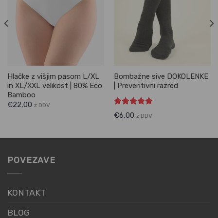
Hlačke z višjim pasom L/XL
Bombažne sive DOKOLENKE
in XL/XXL velikost | 80% Eco
| Preventivni razred
Bamboo
€
22,00
z DDV
Ocenjeno
€
6,00
z DDV
5.00
od 5
POVEZAVE
KONTAKT
BLOG