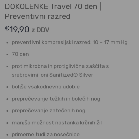
DOKOLENKE Travel 70 den |
Preventivni razred
€
19,90
z DDV
preventivni kompresijski razred: 10 – 17 mmHg
70 den
protimikrobna in protiglivična zaščita s
srebrovimi ioni Sanitized® Silver
boljše vsakodnevno udobje
preprečevanje težkih in bolečih nog
preprečevanje zatečenih nog
manjša možnost nastanka krčnih žil
primerne tudi za nosečnice