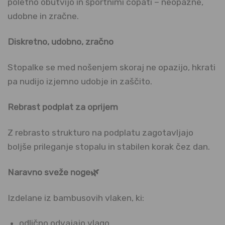
poletno obutvijo in športnimi copati – neopazne,
udobne in zračne.
Diskretno, udobno, zračno
Stopalke se med nošenjem skoraj ne opazijo, hkrati
pa nudijo izjemno udobje in zaščito.
Rebrast podplat za oprijem
Z rebrasto strukturo na podplatu zagotavljajo
boljše prileganje stopalu in stabilen korak čez dan.
Naravno sveže noge🌿
Izdelane iz bambusovih vlaken, ki:
odlično odvajajo vlago,