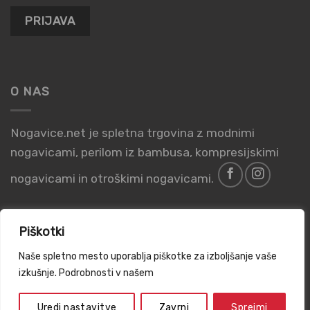
O NAS
Nogavice.net je spletna trgovina z modnimi
nogavicami, perilom iz bambusa, kompresijskimi
nogavicami in otroškimi nogavicami.
Piškotki
Naše spletno mesto uporablja piškotke za izboljšanje vaše
PIŠKOTKI
POGOJI POSLOVANJA
PRAVILNIK O ZASEBNOSTI
izkušnje. Podrobnosti v našem
INFORMACIJE O PODJETJU
Vse pravice pridržane 2026 ©
Vordor d.o.o.
Uredi nastavitve
Zavrni
Sprejmi