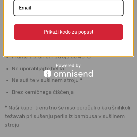
PRANJE IN NEGA
Prikaži kodo za popust
Pranje in nega
Pranje v pralnem stroju do 40°C
Ne uporabljajte belila
Ne sušite v sušilnem stroju
*
Brez kemičnega čiščenja
*
Naši kupci trenutno še niso poročali o kakršnihkoli
težavah pri sušenju perila iz bambusa v sušilnem
stroju