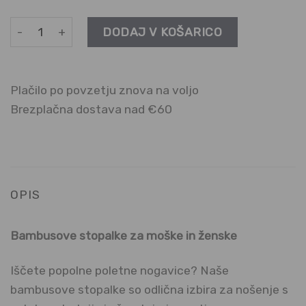
Stopalke iz bambusa rebrast podplat - 3 pari količina
DODAJ V KOŠARICO
Plačilo po povzetju znova na voljo
Brezplačna dostava nad €60
OPIS
Bambusove stopalke za moške in ženske
Iščete popolne poletne nogavice? Naše
bambusove stopalke so odlična izbira za nošenje s