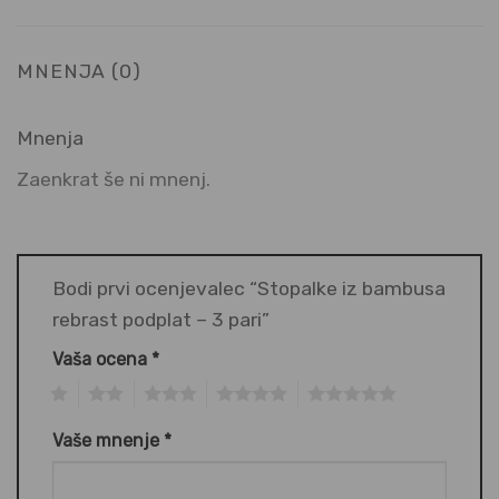
MNENJA (0)
Mnenja
Zaenkrat še ni mnenj.
Bodi prvi ocenjevalec “Stopalke iz bambusa
rebrast podplat – 3 pari”
Vaša ocena
*
1
2
3
4
5
Vaše mnenje
*