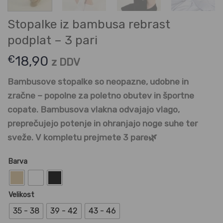
Stopalke iz bambusa rebrast
podplat – 3 pari
€
18,90
z DDV
Bambusove stopalke so neopazne, udobne in
zračne – popolne za poletno obutev in športne
copate. Bambusova vlakna odvajajo vlago,
preprečujejo potenje in ohranjajo noge suhe ter
sveže. V kompletu prejmete 3 pare🌿
Barva
Velikost
35 - 38
39 - 42
43 - 46