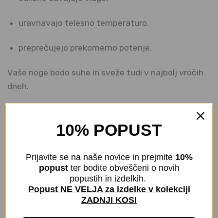
uravnavajo telesno temperaturo,
preprečujejo prekomerno potenje.
Vaše noge bodo suhe in sveže tudi v najbolj vročih
dneh.
Vsebina paketa
10% POPUST
V kompletu prejmete 3 pare nogavic v izbrani barvi.
Prijavite se na naše novice in prejmite
10%
Sestava
popust
ter bodite obveščeni o novih
popustih in izdelkih.
80 % bambus, 17 % poliamid, 3 % elastan
Popust NE VELJA za izdelke v kolekciji
ZADNJI KOSI
Izdelano v Nemčiji