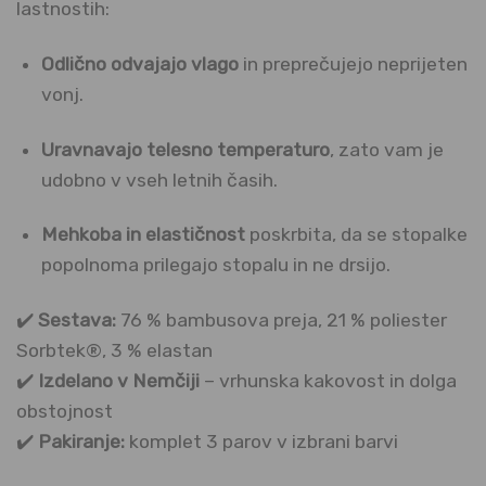
lastnostih:
Odlično odvajajo vlago
in preprečujejo neprijeten
vonj.
Uravnavajo telesno temperaturo
, zato vam je
udobno v vseh letnih časih.
Mehkoba in elastičnost
poskrbita, da se stopalke
popolnoma prilegajo stopalu in ne drsijo.
✔️
Sestava:
76 % bambusova preja, 21 % poliester
Sorbtek®, 3 % elastan
✔️
Izdelano v Nemčiji
– vrhunska kakovost in dolga
obstojnost
✔️
Pakiranje:
komplet 3 parov v izbrani barvi