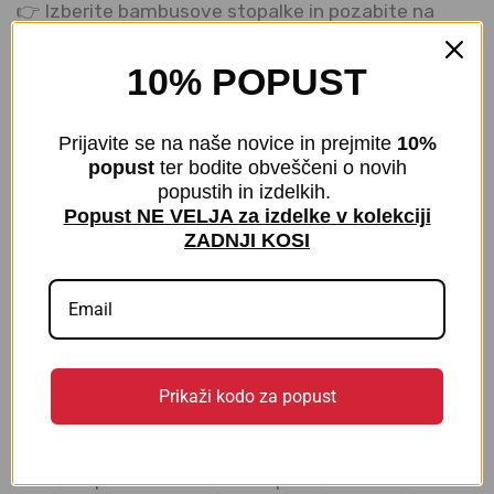
👉 Izberite bambusove stopalke in pozabite na
potenje, neprijeten vonj in vidne nogavice – vaša
10% POPUST
stopala si zaslužijo najboljše!
Prijavite se na naše novice in prejmite
10%
popust
ter bodite obveščeni o novih
PRANJE IN NEGA
popustih in izdelkih.
Popust NE VELJA za izdelke v kolekciji
ZADNJI KOSI
Pranje in nega
Pranje v pralnem stroju do 40°C
Ne uporabljajte belila
Ne sušite v sušilnem stroju
*
Prikaži kodo za popust
Brez kemičnega čiščenja
*
Naši kupci trenutno še niso poročali o kakršnihkoli