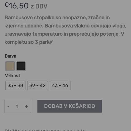
€
16,50
z DDV
Bambusove stopalke so neopazne, zračne in
izjemno udobne. Bambusova vlakna odvajajo vlago,
uravnavajo temperaturo in preprečujejo potenje. V
kompletu so 3 pari🌿
Barva
Velikost
35 - 38
39 - 42
43 - 46
Stopalke iz bambusa - 3 pari količina
DODAJ V KOŠARICO