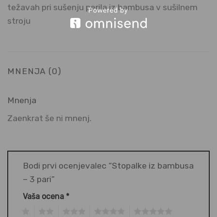
težavah pri sušenju perila iz bambusa v sušilnem
stroju
MNENJA (0)
Mnenja
Zaenkrat še ni mnenj.
Bodi prvi ocenjevalec “Stopalke iz bambusa
– 3 pari”
Vaša ocena
*
1
2
3
4
5