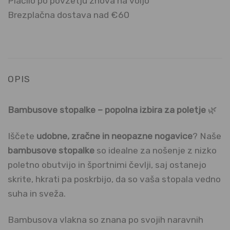
Plačilo po povzetju znova na voljo
Brezplačna dostava nad €60
OPIS
Bambusove stopalke – popolna izbira za poletje
🌿
Iščete
udobne, zračne in neopazne nogavice
? Naše
bambusove stopalke
so idealne za nošenje z nizko
poletno obutvijo in športnimi čevlji, saj ostanejo
skrite, hkrati pa poskrbijo, da so vaša stopala vedno
suha in sveža.
Bambusova vlakna so znana po svojih naravnih