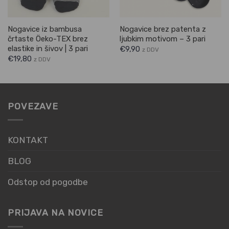
Nogavice iz bambusa
Nogavice brez patenta z
črtaste Öeko-TEX brez
ljubkim motivom – 3 pari
elastike in šivov | 3 pari
€
9,90
z DDV
€
19,80
z DDV
POVEZAVE
KONTAKT
BLOG
Odstop od pogodbe
PRIJAVA NA NOVICE