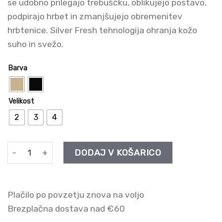
se udobno prilegajo trebuščku, oblikujejo postavo,
podpirajo hrbet in zmanjšujejo obremenitev
hrbtenice. Silver Fresh tehnologija ohranja kožo
suho in svežo.
Barva
Velikost
2
3
4
Hlačne nogavice Mama 40 den količina
DODAJ V KOŠARICO
Plačilo po povzetju znova na voljo
Brezplačna dostava nad €60