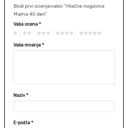
Bodi prvi ocenjevalec “Hlačne nogavice
Mama 40 den”
Vaša ocena
*
1
2
3
4
5
Vaše mnenje
*
Naziv
*
E-pošta
*