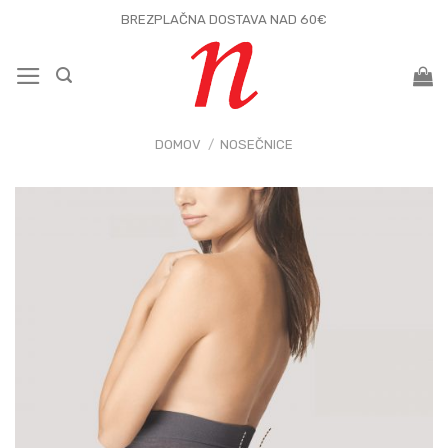
Skoči
BREZPLAČNA DOSTAVA NAD 60€
na
vsebino
DOMOV
/
NOSEČNICE