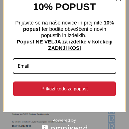
10% POPUST
vašo kožo. Izdelke so tako bolj udobni in koži
prijazni.
Prijavite se na naše novice in prejmite
10%
Lycra®
je elastično vlakno, ki zagotavlja popolno
popust
ter bodite obveščeni o novih
popustih in izdelkih.
prožnost izdelka, skozi njegovo celotno življenjsko
Popust NE VELJA za izdelke v kolekciji
dobo.
ZADNJI KOSI
Certifikati
Prikaži kodo za popust