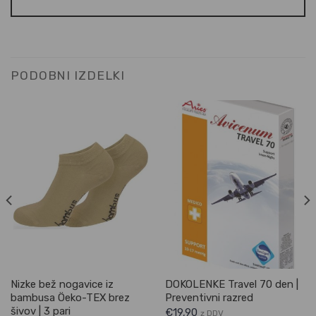
PODOBNI IZDELKI
Nizke bež nogavice iz
DOKOLENKE Travel 70 den |
bambusa Öeko-TEX brez
Preventivni razred
šivov | 3 pari
€
19,90
z DDV