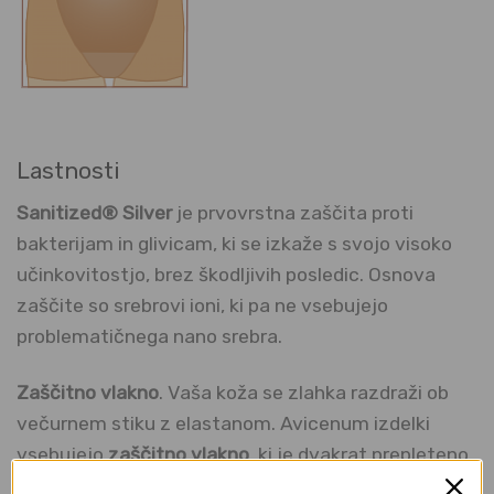
Lastnosti
Sanitized® Silver
je prvovrstna zaščita proti
bakterijam in glivicam, ki se izkaže s svojo visoko
učinkovitostjo, brez škodljivih posledic. Osnova
zaščite so srebrovi ioni, ki pa ne vsebujejo
problematičnega nano srebra.
Zaščitno vlakno
. Vaša koža se zlahka razdraži ob
večurnem stiku z elastanom. Avicenum izdelki
vsebujejo
zaščitno vlakno
, ki je dvakrat prepleteno
okoli elastana in mu preprečujejo neposreden stik z