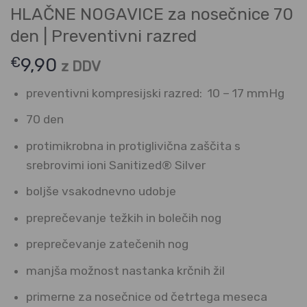
HLAČNE NOGAVICE za nosečnice 70
den | Preventivni razred
€
9,90
z DDV
preventivni kompresijski razred: 10 – 17 mmHg
70 den
protimikrobna in protiglivična zaščita s
srebrovimi ioni Sanitized® Silver
boljše vsakodnevno udobje
preprečevanje težkih in bolečih nog
preprečevanje zatečenih nog
manjša možnost nastanka krčnih žil
primerne za nosečnice od četrtega meseca