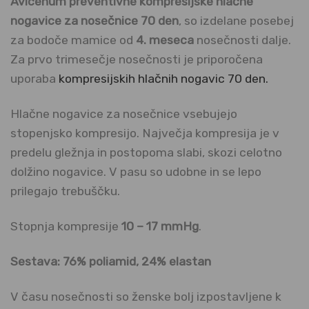
Avicenum preventivne kompresijske hlačne
nogavice za nosečnice 70 den
, so izdelane posebej
za bodoče mamice od
4. meseca
nosečnosti dalje.
Za prvo trimesečje nosečnosti je priporočena
uporaba
kompresijskih hlačnih nogavic 70 den.
Hlačne nogavice za nosečnice vsebujejo
stopenjsko kompresijo. Največja kompresija je v
predelu gležnja in postopoma slabi, skozi celotno
dolžino nogavice. V pasu so udobne in se lepo
prilegajo trebuščku.
Stopnja kompresije
10 – 17 mmHg
.
Sestava: 76% poliamid, 24% elastan
V času nosečnosti so ženske bolj izpostavljene k