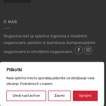
O NAS
Nogavice.net je spletna trgovina z modnimi
nogavicami, perilom iz bambusa, kompresijskimi
nogavicami in otroškimi nogavicami.
Piškotki
Naše spletno mesto uporablja piškotke za izboljšanje vaše
PIŠKOTKI
POGOJI POSLOVANJA
PRAVILNIK O ZASEBNOSTI
izkušnje. Podrobnosti v našem
INFORMACIJE O PODJETJU
Vse pravice pridržane 2026 ©
Vordor d.o.o.
Uredi nastavitve
Zavrni
Sprejmi