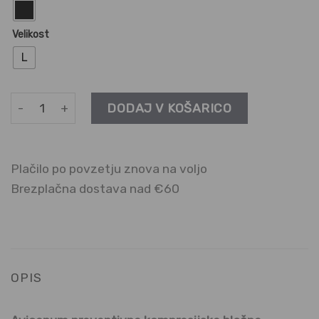
Velikost
L
HLAČNE NOGAVICE za nosečnice 70 den | Preventivni razre
DODAJ V KOŠARICO
Plačilo po povzetju znova na voljo
Brezplačna dostava nad €60
OPIS