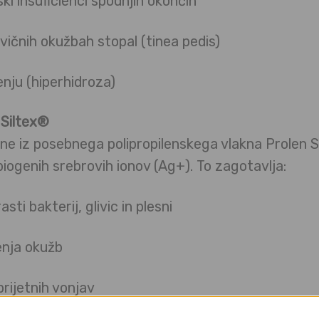
nski insuficienci spodnjih okončin
ivičnih okužbah stopal (tinea pedis)
nju (hiperhidroza)
 Siltex®
ne iz posebnega polipropilenskega vlakna Prolen S
biogenih srebrovih ionov (Ag+). To zagotavlja:
sti bakterij, glivic in plesni
enja okužb
prijetnih vonjav