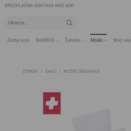
Skoči
BREZPLAČNA DOSTAVA NAD 60€
na
Išči:
vsebino
Zadnji kosi
BAMBUS
Ženske
Moški
Brez ela
DOMOV
/
ZANJ
/
MOŠKE NOGAVICE