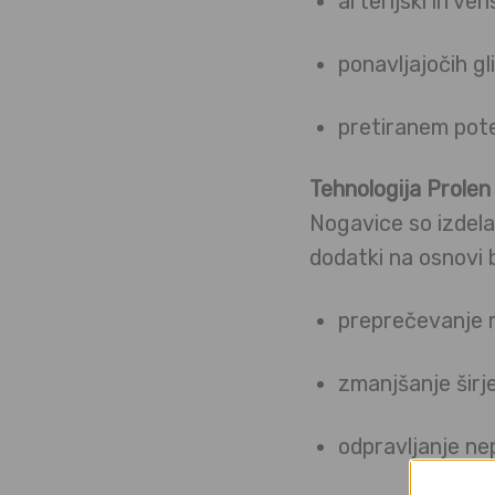
arterijski in ve
ponavljajočih gl
pretiranem pote
Tehnologija Prolen
Nogavice so izdela
dodatki na osnovi 
preprečevanje ra
zmanjšanje širj
odpravljanje ne