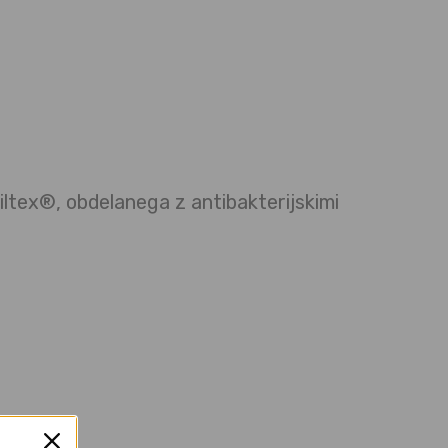
iltex®, obdelanega z antibakterijskimi