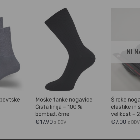
NI N
apevtske
Moške tanke nogavice
Široke noga
Čista linija – 100 %
elastike in
bombaž, črne
velikost – 
€
17,90
€
7,00
z DDV
z DDV