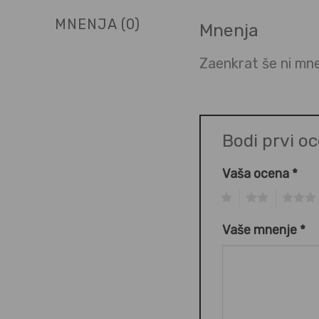
MNENJA (0)
Mnenja
Zaenkrat še ni mne
Bodi prvi o
Vaša ocena
*
1
2
3
Vaše mnenje
*