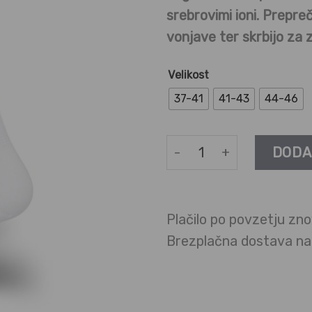
srebrovimi ioni. Prepreč
vonjave ter skrbijo za 
Velikost
37-41
41-43
44-46
Diabetične nogavice - Bel
DODA
Plačilo po povzetju zno
Brezplačna dostava n