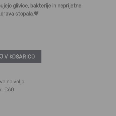
ujejo glivice, bakterije in neprijetne
zdrava stopala.💙
e količina
J V KOŠARICO
va na voljo
ad €60