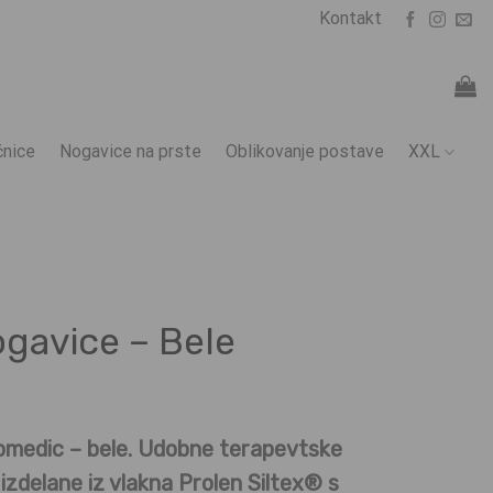
Kontakt
nice
Nogavice na prste
Oblikovanje postave
XXL
ogavice – Bele
omedic – bele. Udobne terapevtske
 izdelane iz vlakna Prolen Siltex® s