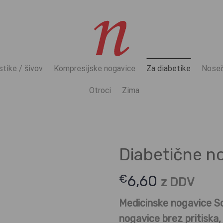
stike / šivov
Kompresijske nogavice
Za diabetike
Noseč
Otroci
Zima
Diabetične n
€
6,60
z DDV
Medicinske nogavice S
nogavice brez pritiska,