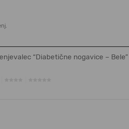
nj.
cenjevalec “Diabetične nogavice – Bele
4
5