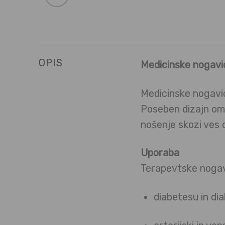
OPIS
Medicinske nogavi
Medicinske nogavic
Poseben dizajn omo
nošenje skozi ves d
Uporaba
Terapevtske nogavi
diabetesu in di