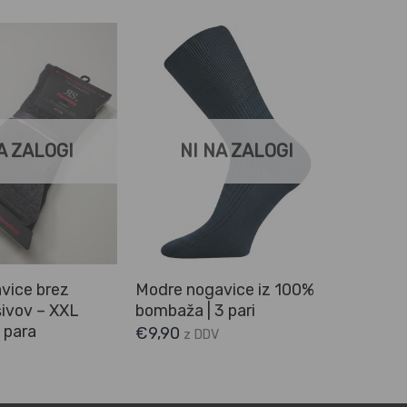
A ZALOGI
NI NA ZALOGI
vice brez
Modre nogavice iz 100%
 šivov – XXL
bombaža | 3 pari
2 para
€
9,90
z DDV