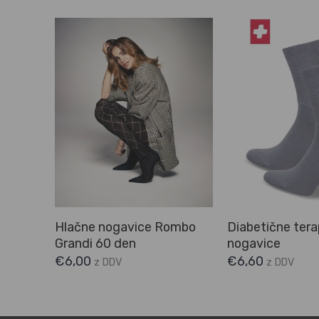
gavice
Hlačne nogavice Rombo
Diabetične ter
mreža
Grandi 60 den
nogavice
€
6,00
€
6,60
z DDV
z DDV