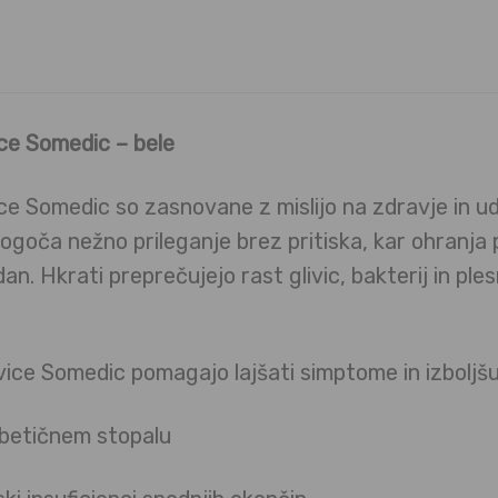
ce Somedic – bele
e Somedic so zasnovane z mislijo na zdravje in ud
goča nežno prileganje brez pritiska, kar ohranja p
an. Hkrati preprečujejo rast glivic, bakterij in ple
ce Somedic pomagajo lajšati simptome in izboljšuj
abetičnem stopalu