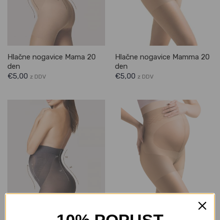
Hlačne nogavice Mama 20
Hlačne nogavice Mamma 20
den
den
€
5,00
€
5,00
z DDV
z DDV