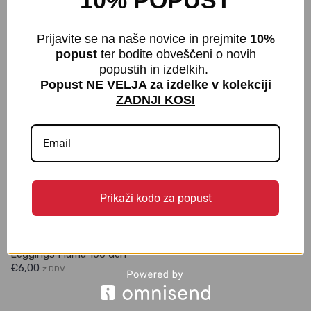
10% POPUST
Hlačne nogavice Mama 40
Hlačne nogavice Mamma 40
den
den
Prijavite se na naše novice in prejmite
10%
€
6,00
€
6,00
z DDV
z DDV
popust
ter bodite obveščeni o novih
popustih in izdelkih.
Popust NE VELJA za izdelke v kolekciji
ZADNJI KOSI
Prikaži kodo za popust
Leggings Mama 100 den
€
6,00
z DDV