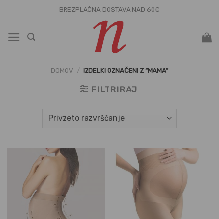
Skoči
BREZPLAČNA DOSTAVA NAD 60€
na
vsebino
DOMOV
/
IZDELKI OZNAČENI Z “MAMA”
FILTRIRAJ