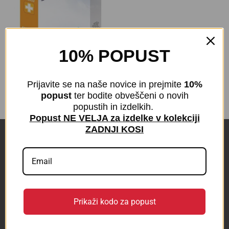
10% POPUST
DOKOLENKE Travel 70 den |
Preventivni razred
€
19,90
z DDV
Prijavite se na naše novice in prejmite
10%
popust
ter bodite obveščeni o novih
popustih in izdelkih.
Popust NE VELJA za izdelke v kolekciji
ZADNJI KOSI
POVEZAVE
KONTAKT
BLOG
Prikaži kodo za popust
Odstop od pogodbe