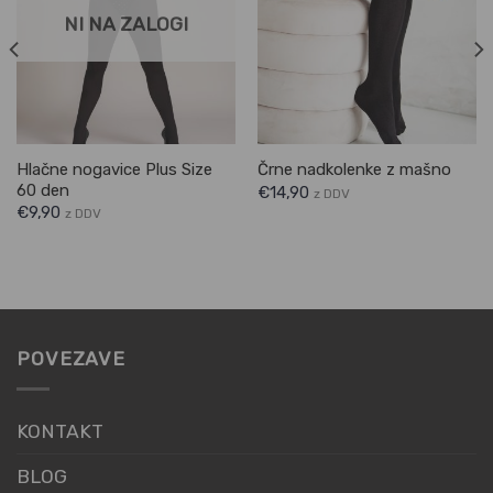
NI NA ZALOGI
Hlačne nogavice Plus Size
Črne nadkolenke z mašno
60 den
€
14,90
z DDV
€
9,90
z DDV
POVEZAVE
KONTAKT
BLOG