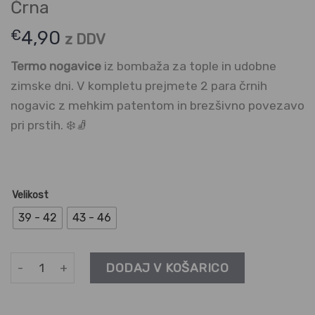
Črna
€
4,90
z DDV
Termo nogavice
iz bombaža za tople in udobne
zimske dni. V kompletu prejmete 2 para črnih
nogavic z mehkim patentom in brezšivno povezavo
pri prstih. ❄️🧦
Velikost
39 - 42
43 - 46
Termo bombažne nogavice - 2 para Črna količina
DODAJ V KOŠARICO