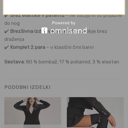
dni
✔️
Brez elastike v patentu
– ne tiščijo in so prijazne
do nog
✔️
Brezšivna izdelava pri prstih
– udobje brez
draženja
✔️
Komplet 2 para
– v klasični črni barvi
Sestava
: 80 % bombaž, 17 % poliamid, 3 % elastan
PODOBNI IZDELKI