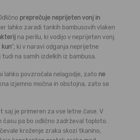
Odlično
preprečuje neprijeten vonj in
kjer lahko zaradi tankih bambusovih vlaken
kterij
na perilu, ki vodijo v neprijeten vonj.
 kun
“, ki v naravi odganja neprijetne
 tudi na samih izdelkih iz bambusa.
bi lahko povzročala nelagodje, zato
ne
lakna izjemno močna in obstojna, zato se
saj je primeren za vse letne čase. V
 času pa bo odlično zadrževal toploto.
evale kroženje zraka skozi tkanino,