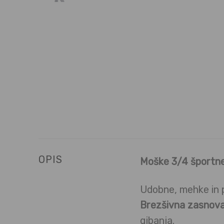
OPIS
Moške 3/4 športne
Udobne, mehke in
Brezšivna zasnov
gibanja.