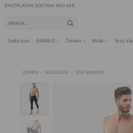
Skoči
BREZPLAČNA DOSTAVA NAD 60€
na
Išči:
vsebino
Zadnji kosi
BAMBUS
Ženske
Moški
Brez ela
DOMOV
/
KOLEKCIJA
/
ECO BAMBOO