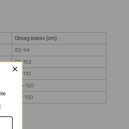
Obseg bokov (cm)
82-94
90-102
98-110
106-120
ite
115-130
I