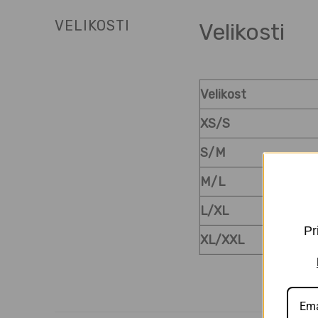
VELIKOSTI
Velikosti
Velikost
XS/S
S/M
M/L
L/XL
Pr
XL/XXL