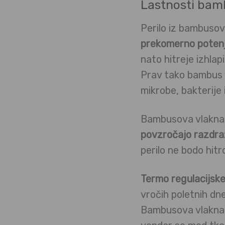
Lastnosti ba
Perilo iz bambusov
prekomerno poten
nato hitreje izhlap
Prav tako bambus 
mikrobe, bakterije 
Bambusova vlakna s
povzročajo razdraž
perilo ne bodo hitro
Termo regulacijsk
vročih poletnih dn
Bambusova vlakna n