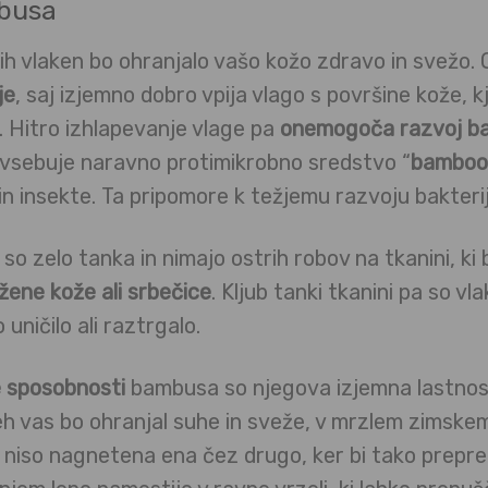
mbusa
ih vlaken bo ohranjalo vašo kožo zdravo in svežo. 
je
, saj izjemno dobro vpija vlago s površine kože, 
i. Hitro izhlapevanje vlage pa
onemogoča razvoj ba
vsebuje naravno protimikrobno sredstvo “
bamboo
in insekte. Ta pripomore k težjemu razvoju bakterij
o zelo tanka in nimajo ostrih robov na tkanini, ki 
ene kože ali srbečice
. Kljub tanki tkanini pa so v
 uničilo ali raztrgalo.
e sposobnosti
bambusa so njegova izjemna lastnost 
eh vas bo ohranjal suhe in sveže, v mrzlem zimskem
iso nagnetena ena čez drugo, ker bi tako prepreč