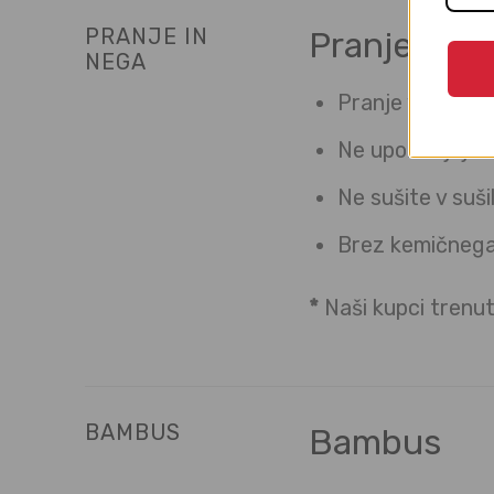
PRANJE IN
Pranje in n
NEGA
Pranje v pralne
Ne uporabljajte 
Ne sušite v suš
Brez kemičnega
*
Naši kupci trenut
BAMBUS
Bambus