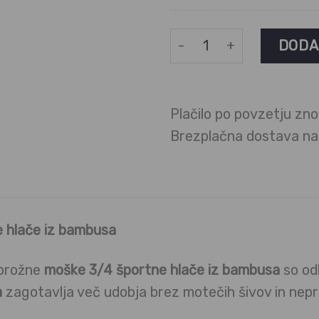
Moške športne hlače 3/4 d
DODA
Plačilo po povzetju zno
Brezplačna dostava n
 hlače iz bambusa
 prožne
moške 3/4 športne hlače iz bambusa
so odl
a
zagotavlja več udobja brez motečih šivov in nepr