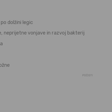
po dolžini legic
, neprijetne vonjave in razvoj bakterij
ja
rožne
POČISTI