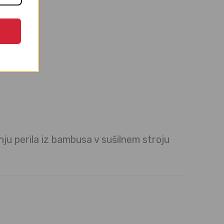
nju perila iz bambusa v sušilnem stroju