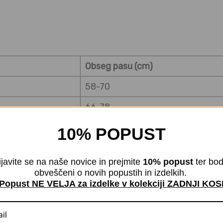
Obseg pasu (cm)
58-70
66-78
74-86
10% POPUST
82-97
ijavite se na naše novice in prejmite
10% popust
ter bod
91-109
obveščeni o novih popustih in izdelkih.
Popust NE VELJA za izdelke v kolekciji ZADNJI KOS