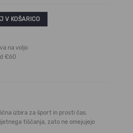
olžine | Eco Bamboo količina
J V KOŠARICO
va na voljo
ad €60
ična izbira za šport in prosti čas.
ijetnega tiščanja, zato ne omejujejo