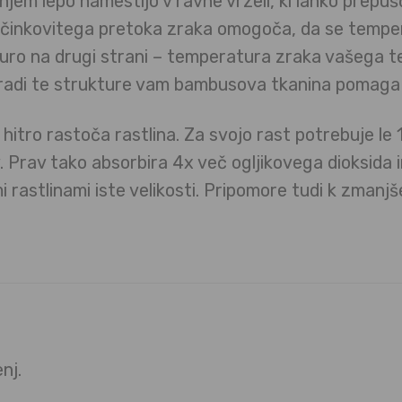
jem lepo namestijo v ravne vrzeli, ki lahko prep
učinkovitega pretoka zraka omogoča, da se temper
ro na drugi strani – temperatura zraka vašega te
aradi te strukture vam bambusova tkanina pomaga t
hitro rastoča rastlina. Za svojo rast potrebuje le 
v. Prav tako absorbira 4x več ogljikovega dioksida 
i rastlinami iste velikosti. Pripomore tudi k zmanjš
nj.