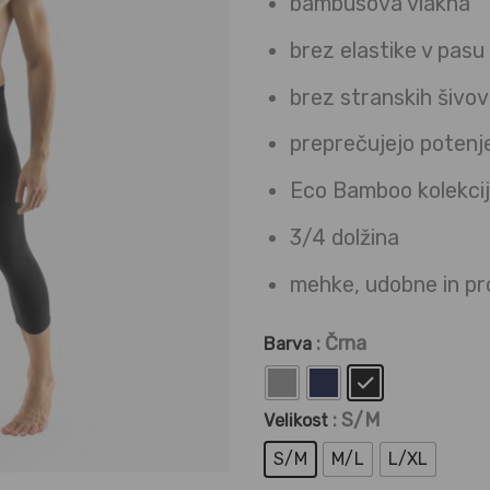
bambusova vlakna
brez elastike v pasu
brez stranskih šivov 
preprečujejo potenje
Eco Bamboo kolekci
3/4 dolžina
mehke, udobne in p
: Črna
Barva
: S/M
Velikost
S/M
M/L
L/XL