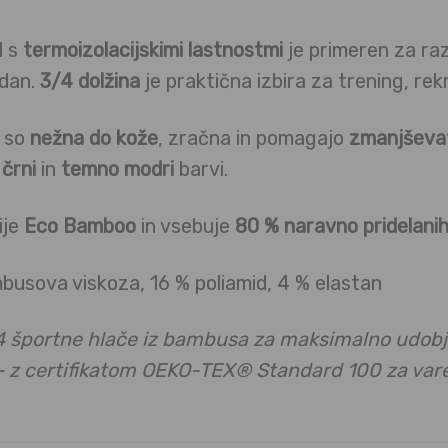
l s
termoizolacijskimi lastnostmi
je primeren za razl
 dan.
3/4 dolžina
je praktična izbira za trening, rek
 so
nežna do kože
, zračna in pomagajo
zmanjševat
v
črni
in
temno modri
barvi.
ije
Eco Bamboo
in vsebuje
80 % naravno pridelani
usova viskoza, 16 % poliamid, 4 % elastan
4 športne hlače iz bambusa za maksimalno udobje
 z certifikatom OEKO-TEX® Standard 100 za varen