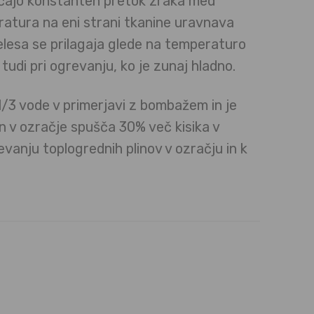
uščajo konstanten pretok zraka med
atura na eni strani tkanine uravnava
lesa se prilagaja glede na temperaturo
udi pri ogrevanju, ko je zunaj hladno.
1/3 vode v primerjavi z bombažem in je
in v ozračje spušča 30% več kisika v
evanju toplogrednih plinov v ozračju in k