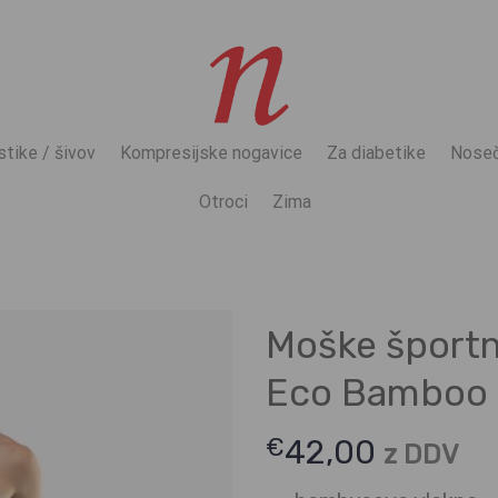
stike / šivov
Kompresijske nogavice
Za diabetike
Noseč
Otroci
Zima
Moške športne
Eco Bamboo
€
42,00
z DDV