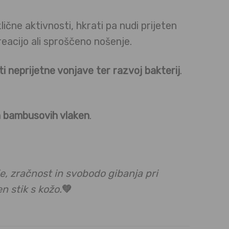
ične aktivnosti, hkrati pa nudi prijeten
reacijo ali sproščeno nošenje.
i neprijetne vonjave ter razvoj bakterij
.
h bambusovih vlaken
.
, zračnost in svobodo gibanja pri
 stik s kožo.
💚