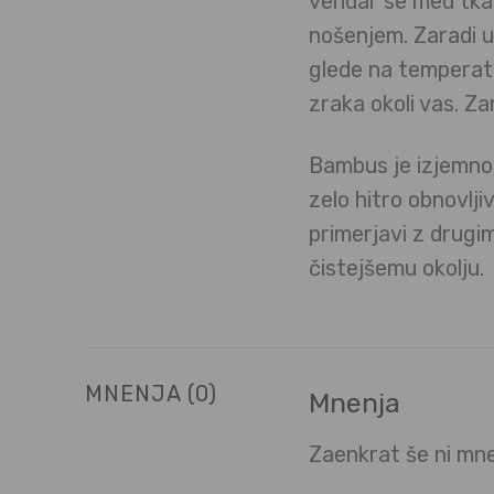
vendar se med tkan
nošenjem. Zaradi 
glede na temperatu
zraka okoli vas. Z
Bambus je izjemno 
zelo hitro obnovlji
primerjavi z drugim
čistejšemu okolju.
MNENJA (0)
Mnenja
Zaenkrat še ni mne