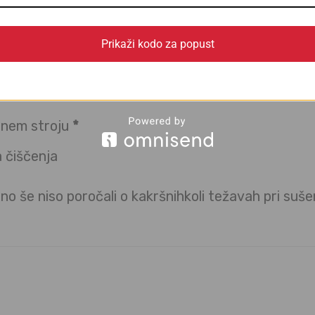
ega
Prikaži kodo za popust
m stroju do 40°C
belila
ilnem stroju
*
 čiščenja
no še niso poročali o kakršnihkoli težavah pri suše