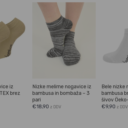
ice iz
Nizke melirne nogavice iz
Bele nizke 
TEX brez
bambusa in bombaža – 3
bambusa bre
pari
šivov Öeko-
€
18,90
€
9,90
z DDV
z DDV