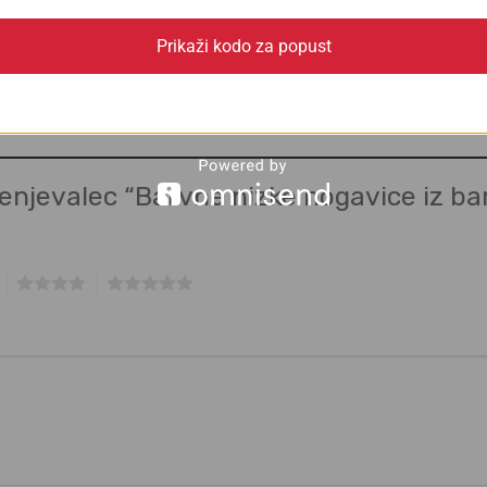
Prikaži kodo za popust
nj.
cenjevalec “Barvne nizke nogavice iz 
4
5