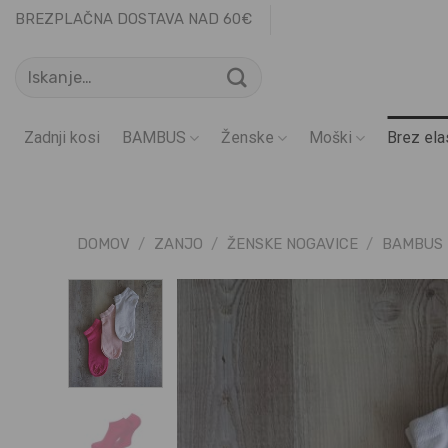
Skoči
BREZPLAČNA DOSTAVA NAD 60€
na
Išči:
vsebino
Zadnji kosi
BAMBUS
Ženske
Moški
Brez ela
DOMOV
/
ZANJO
/
ŽENSKE NOGAVICE
/
BAMBUS 