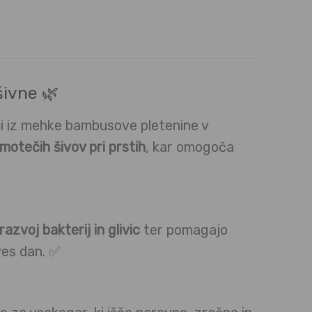
šivne 🌿
mi iz mehke bambusove pletenine v
motečih šivov pri prstih
, kar omogoča
razvoj bakterij in glivic
ter pomagajo
es dan. ✅