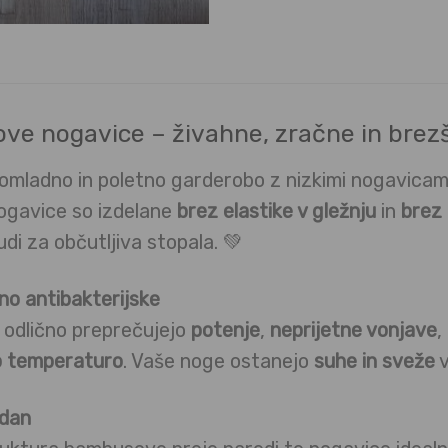
ve nogavice – živahne, zračne in brez
pomladno in poletno garderobo z nizkimi nogavica
Nogavice so izdelane
brez elastike v gležnju
in
brez 
di za občutljiva stopala. 💚
no antibakterijske
odlično preprečujejo
potenje
,
neprijetne vonjave
,
o temperaturo
. Vaše noge ostanejo
suhe in sveže
v
 dan