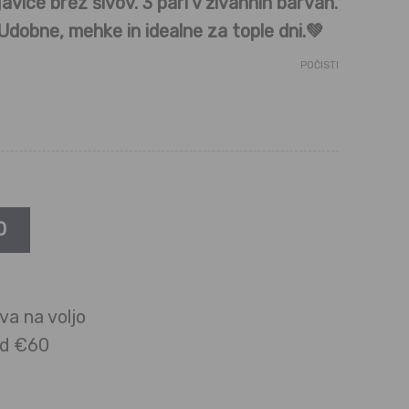
ice brez šivov. 3 pari v živahnih barvah.
Udobne, mehke in idealne za tople dni.💚
POČISTI
O
va na voljo
ad €60