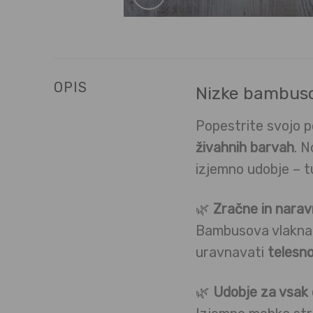
OPIS
Nizke bambuso
Popestrite svojo 
živahnih barvah
. 
izjemno udobje – tu
🌿
Zračne in narav
Bambusova vlakna 
uravnavati
telesn
🌿
Udobje za vsak