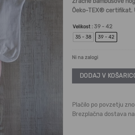
Zračne bambusove nogav
Öeko-TEX® certifikat. 
: 39 - 42
Velikost
35 - 38
39 - 42
Ni na zalogi
DODAJ V KOŠARIC
Plačilo po povzetju zno
Brezplačna dostava n