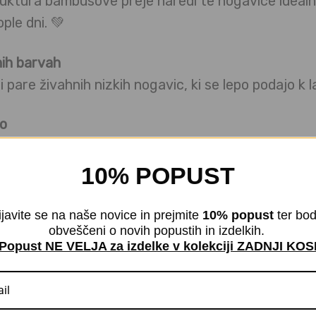
ktura bambusove preje naredi te nogavice idealne
ple dni. 💚
nih barvah
 pare živahnih nizkih nogavic, ki se lepo podajo k 
žo
tificirane po
Öeko-TEX® Standard 100
– brez škod
kožo.
10% POPUST
usova preja, 22 % poliamid, 3 % elastan.
ijavite se na naše novice in prejmite
10% popust
ter bod
obveščeni o novih popustih in izdelkih.
Popust NE VELJA za izdelke v kolekciji ZADNJI KOS
, udobje brez šivov in brez stiskanja – za vsak da