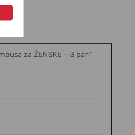
bambusa za ŽENSKE – 3 pari”