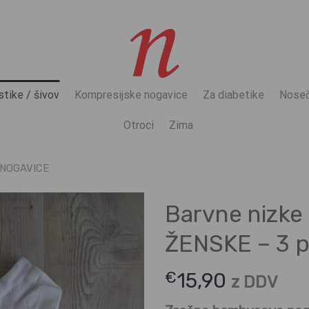
stike / šivov
Kompresijske nogavice
Za diabetike
Noseč
Otroci
Zima
NOGAVICE
Barvne nizke
ŽENSKE – 3 p
€
15,90
z DDV