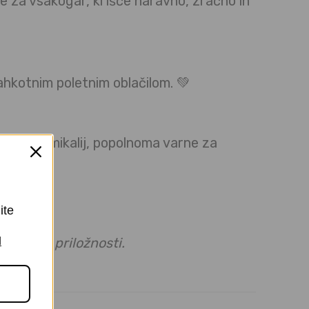
 za vsakogar, ki išče naravno, zračno in
lahkotnim poletnim oblačilom. 💚
ljivih kemikalij, popolnoma varne za
ite
I
n in vse priložnosti.