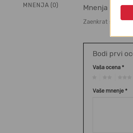
MNENJA (0)
Mnenja
Zaenkrat še ni mne
Bodi prvi o
Vaša ocena
*
1
2
3
Vaše mnenje
*