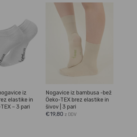
nogavice iz
Nogavice iz bambusa -bež
z elastike in
Öeko-TEX brez elastike in
TEX – 3 pari
šivov | 3 pari
€
19,80
z DDV