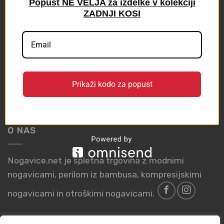
Popust NE VELJA za izdelke v kolekciji
ZADNJI KOSI
PRIJAVA NA NOVICE
Prikaži kodo za popust
O NAS
Nogavice.net je spletna trgovina z modnimi
nogavicami, perilom iz bambusa, kompresijskimi
nogavicami in otroškimi nogavicami.