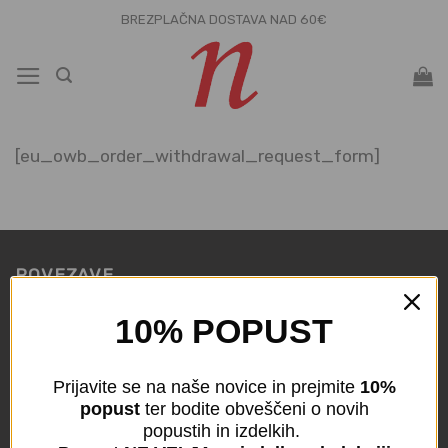
Skoči
BREZPLAČNA DOSTAVA NAD 60€
na
vsebino
[eu_owb_order_withdrawal_request_form]
POVEZAVE
10% POPUST
KONTAKT
BLOG
Prijavite se na naše novice in prejmite
10%
popust
ter bodite obveščeni o novih
Odstop od pogodbe
popustih in izdelkih.