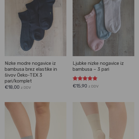
Nizke modre nogavice iz
Ljubke nizke nogavice iz
bambusa brez elastike in
bambusa – 3 pari
šivov Öeko-TEX 3
pari/komplet
Ocenjeno
€
15,90
z DDV
€
18,00
z DDV
5.00
od 5