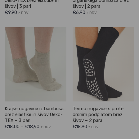
Öeko-TEX brez elastike in
organskega bombaža brez
šivov | 3 pari
šivov | 2 para
€
9,90
€
6,90
z DDV
z DDV
Krajše nogavice iz bambusa
Termo nogavice s proti-
brez elastike in šivov Öeko-
drsnim podplatom brez
TEX – 3 pari
šivov – 2 para
€
18,00
–
€
18,90
€
18,90
z DDV
z DDV