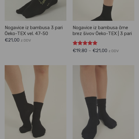
Nogavice iz bambusa 3 pari
Nogavice iz bambusa črne
Öeko-TEX vel. 47-50
brez šivov Öeko-TEX | 3 pari
€
21,00
z DDV
Ocenjeno
€
19,80
–
€
21,00
z DDV
5.00
od 5