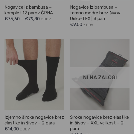
Nogavice iz bambusa –
Nogavice iz bambusa –
komplet 12 parov ČRNA
temno modre brez šivov
Öeko-TEX | 3 pari
€
75,60
–
€
79,80
z DDV
€
9,00
z DDV
NI NA ZALOGI
Izjemno široke nogavice brez
Široke nogavice brez elastike
elastike in šivov – 2 para
in šivov – XXL velikost – 2
para
€
14,00
z DDV