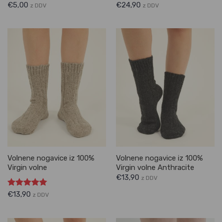
€
5,00
€
24,90
z DDV
z DDV
Volnene nogavice iz 100%
Volnene nogavice iz 100%
Virgin volne
Virgin volne Anthracite
€
13,90
z DDV
Ocenjeno
€
13,90
z DDV
5.00
od 5