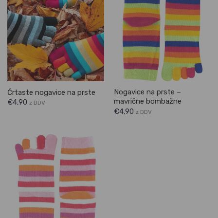
Nogavice na prste –
Črtaste nogavice na prste
mavrične bombažne
€
4,90
z DDV
€
4,90
z DDV