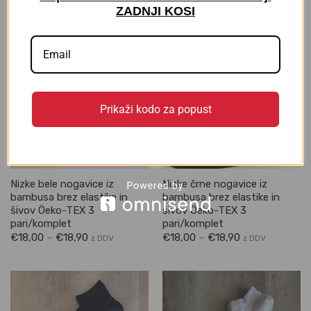
ZADNJI KOSI
Prikaži kodo za popust
Nizke bele nogavice iz
Nizke črne nogavice iz
bambusa brez elastike in
bambusa brez elastike in
šivov Öeko-TEX 3
šivov Öeko-TEX 3
pari/komplet
pari/komplet
€
18,00
–
€
18,90
€
18,00
–
€
18,90
z DDV
z DDV