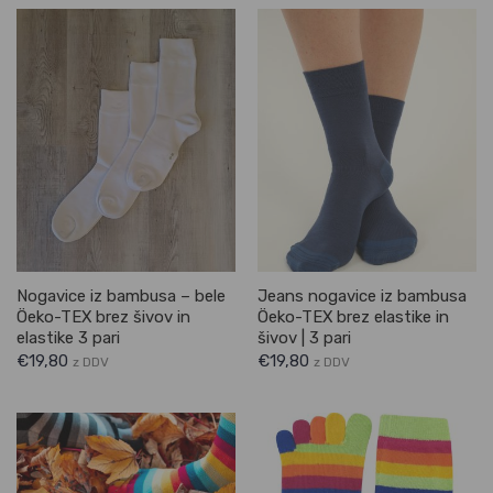
Nogavice iz bambusa – bele
Jeans nogavice iz bambusa
Öeko-TEX brez šivov in
Öeko-TEX brez elastike in
elastike 3 pari
šivov | 3 pari
€
19,80
€
19,80
z DDV
z DDV