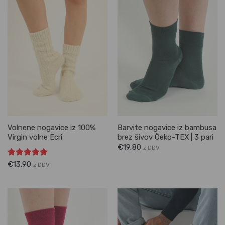
Volnene nogavice iz 100%
Barvite nogavice iz bambusa
Virgin volne Ecri
brez šivov Öeko-TEX | 3 pari
€
19,80
z DDV
Ocenjeno
€
13,90
z DDV
5.00
od 5