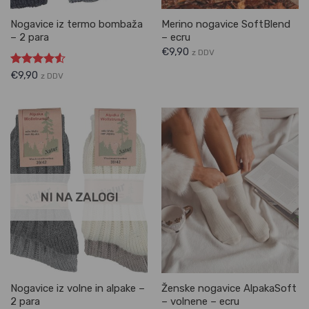
Nogavice iz termo bombaža
Merino nogavice SoftBlend
– 2 para
– ecru
€
9,90
z DDV
Ocenjeno
€
9,90
z DDV
4.50
od 5
NI NA ZALOGI
Nogavice iz volne in alpake –
Ženske nogavice AlpakaSoft
2 para
– volnene – ecru