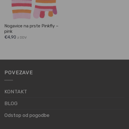
Nogavice na prste Pinkfly –
pink
€
4,90
z DDV
POVEZAVE
KONTAKT
BLOG
Odstop od pogodbe