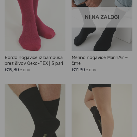
NI NA ZALOGI
Bordo nogavice iz bambusa
Merino nogavice MarinAir –
brez šivov Öeko-TEX | 3 pari
črne
€
19,80
€
11,90
z DDV
z DDV