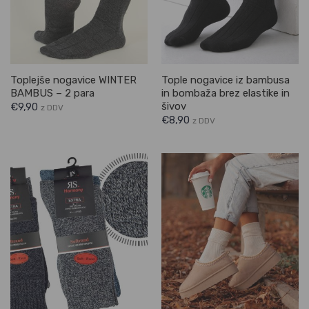
Toplejše nogavice WINTER
Tople nogavice iz bambusa
BAMBUS – 2 para
in bombaža brez elastike in
šivov
€
9,90
z DDV
€
8,90
z DDV