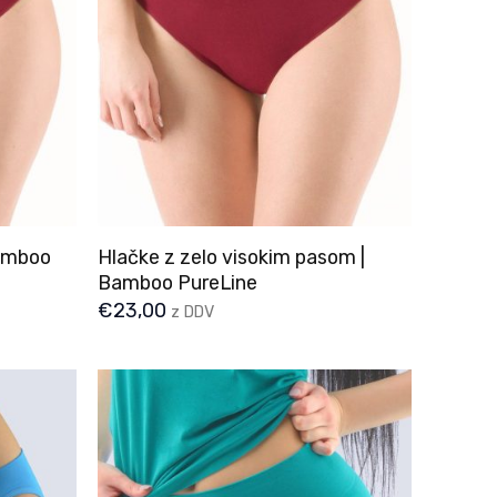
Bamboo
Hlačke z zelo visokim pasom |
Bamboo PureLine
€
23,00
z DDV