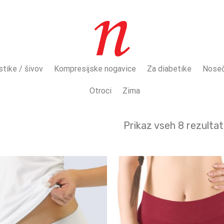
stike / šivov
Kompresijske nogavice
Za diabetike
Noseč
Otroci
Zima
Prikaz vseh 8 rezulta