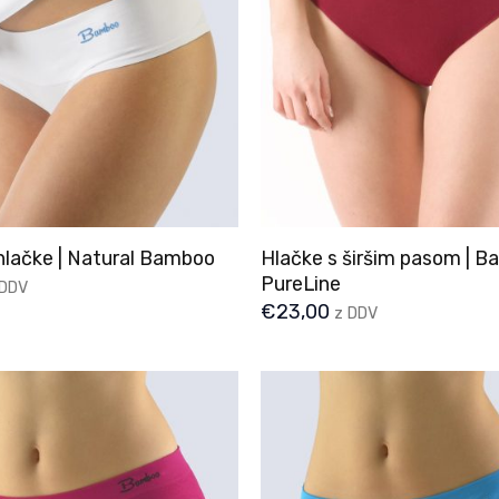
Hlačke s širšim pasom | 
hlačke | Natural Bamboo
PureLine
 DDV
€
23,00
z DDV