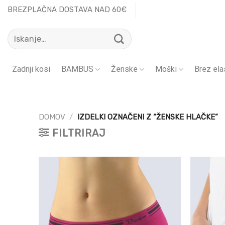
Skoči
BREZPLAČNA DOSTAVA NAD 60€
na
Išči:
vsebino
Zadnji kosi
BAMBUS
Ženske
Moški
Brez ela
DOMOV
/
IZDELKI OZNAČENI Z “ŽENSKE HLAČKE”
FILTRIRAJ