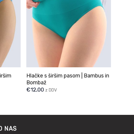
iršim
Hlačke s širšim pasom | Bambus in
Bombaž
€
12,00
z DDV
O NAS