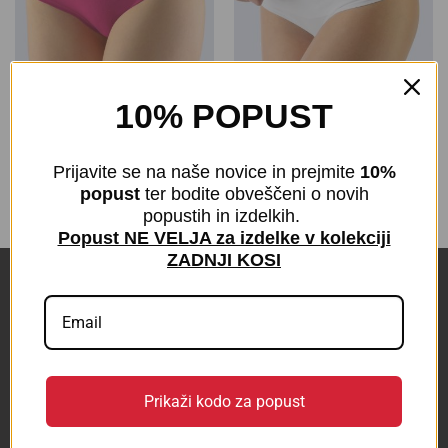
10% POPUST
Hipster hlačke | Natural
Hipster hlačke | Natural
Bamboo
Bamboo
€
8,00
€
8,00
Prijavite se na naše novice in prejmite
10%
z DDV
z DDV
popust
ter bodite obveščeni o novih
popustih in izdelkih.
Popust NE VELJA za izdelke v kolekciji
ZADNJI KOSI
POVEZAVE
KONTAKT
BLOG
Prikaži kodo za popust
Odstop od pogodbe