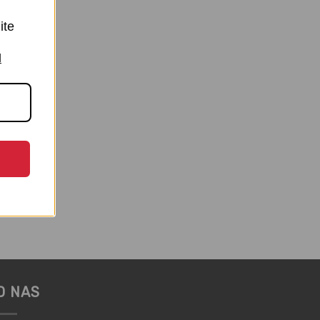
ite
I
rsnim
para
O NAS