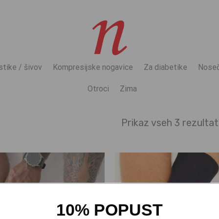
stike / šivov
Kompresijske nogavice
Za diabetike
Noseč
Otroci
Zima
Prikaz vseh 3 rezulta
10% POPUST