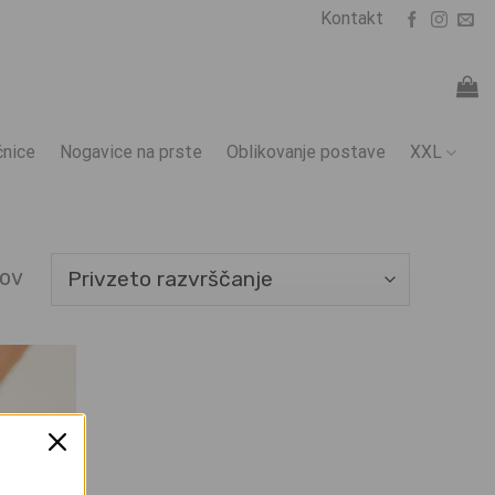
Kontakt
nice
Nogavice na prste
Oblikovanje postave
XXL
tov