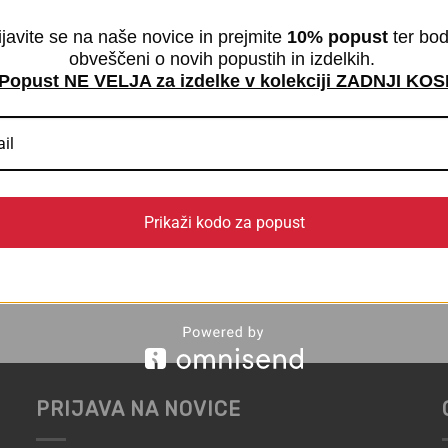
ijavite se na naše novice in prejmite
10% popust
ter bod
obveščeni o novih popustih in izdelkih.
Popust NE VELJA za izdelke v kolekciji ZADNJI KOS
Prikaži kodo za popust
gavice iz bambusa in
Termo nogavice s proti-d
brez elastike in šivov
podplatom brez šivov – 2 
€
18,90
 DDV
z DDV
PRIJAVA NA NOVICE