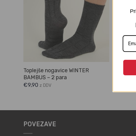
Pr
Toplejše nogavice WINTER
Tople no
BAMBUS – 2 para
bombaža 
€
9,90
€
8,90
z DDV
z
POVEZAVE