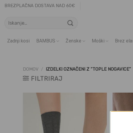
Skoči
BREZPLAČNA DOSTAVA NAD 60€
na
Išči:
vsebino
Zadnji kosi
BAMBUS
Ženske
Moški
Brez ela
DOMOV
/
IZDELKI OZNAČENI Z “TOPLE NOGAVICE”
FILTRIRAJ