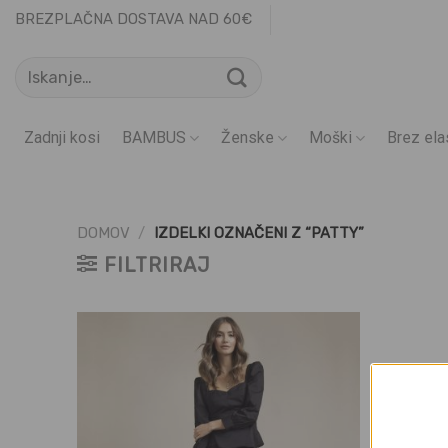
Skoči
BREZPLAČNA DOSTAVA NAD 60€
na
Išči:
vsebino
Zadnji kosi
BAMBUS
Ženske
Moški
Brez ela
DOMOV
/
IZDELKI OZNAČENI Z “PATTY”
FILTRIRAJ