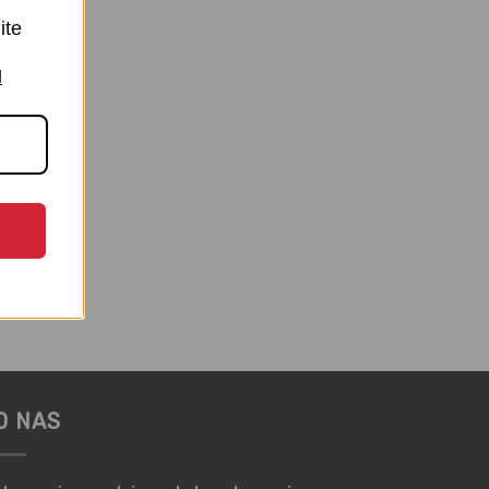
ite
I
O NAS