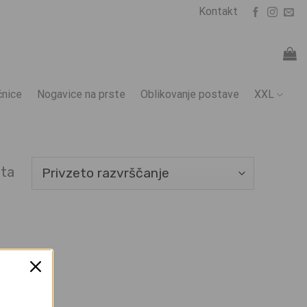
Kontakt
nice
Nogavice na prste
Oblikovanje postave
XXL
ata