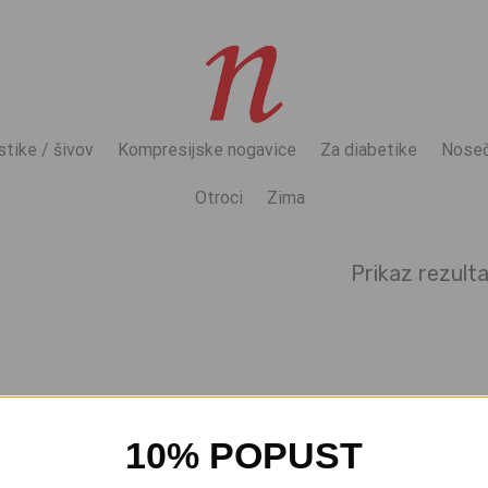
stike / šivov
Kompresijske nogavice
Za diabetike
Noseč
Otroci
Zima
Prikaz rezult
10% POPUST