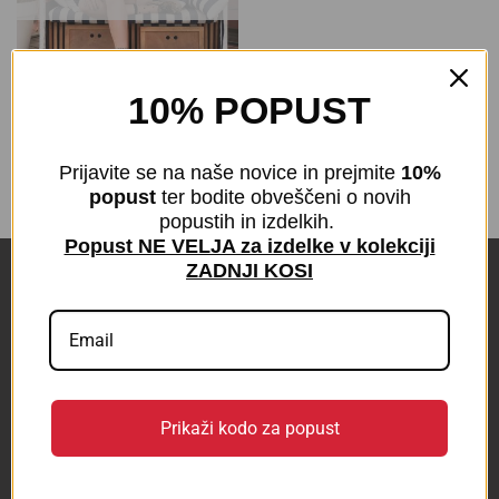
10% POPUST
Nogavičke Dots
€
3,50
z DDV
Prijavite se na naše novice in prejmite
10%
popust
ter bodite obveščeni o novih
popustih in izdelkih.
Popust NE VELJA za izdelke v kolekciji
ZADNJI KOSI
POVEZAVE
KONTAKT
BLOG
Prikaži kodo za popust
Odstop od pogodbe