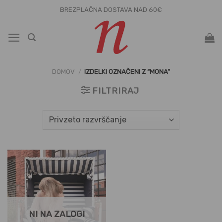
Skoči
BREZPLAČNA DOSTAVA NAD 60€
na
vsebino
DOMOV
/
IZDELKI OZNAČENI Z “MONA”
FILTRIRAJ
NI NA ZALOGI