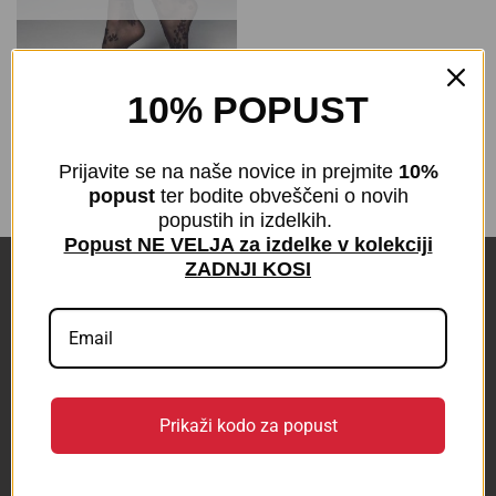
10% POPUST
Nogavičke Maxima
€
4,50
z DDV
Prijavite se na naše novice in prejmite
10%
popust
ter bodite obveščeni o novih
popustih in izdelkih.
Popust NE VELJA za izdelke v kolekciji
ZADNJI KOSI
POVEZAVE
KONTAKT
BLOG
Prikaži kodo za popust
Odstop od pogodbe