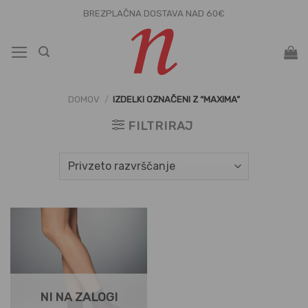
Skoči
BREZPLAČNA DOSTAVA NAD 60€
na
vsebino
DOMOV
/
IZDELKI OZNAČENI Z “MAXIMA”
FILTRIRAJ
NI NA ZALOGI