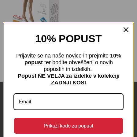
10% POPUST
SAMOSTOJEČE NOGAVICE
140 den s čipko | Tanjše | 1
kompresijski razred
Prijavite se na naše novice in prejmite
10%
€
9,90
z DDV
popust
ter bodite obveščeni o novih
popustih in izdelkih.
Popust NE VELJA za izdelke v kolekciji
ZADNJI KOSI
POVEZAVE
KONTAKT
Prikaži kodo za popust
BLOG