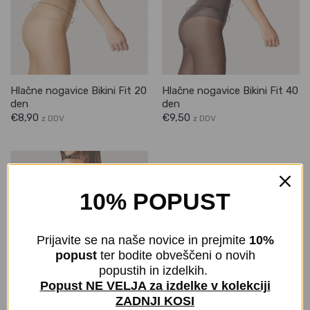
Hlačne nogavice Bikini Fit 20
Hlačne nogavice Bikini Fit 40
den
den
€
8,90
€
9,50
z DDV
z DDV
10% POPUST
Prijavite se na naše novice in prejmite
10%
popust
ter bodite obveščeni o novih
popustih in izdelkih.
Popust NE VELJA za izdelke v kolekciji
ZADNJI KOSI