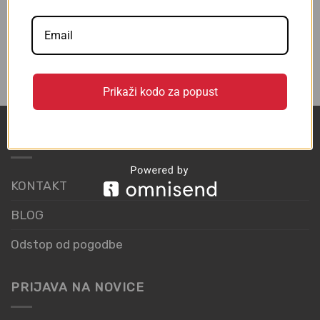
Hlačne nogavice Comfort 40
den Premium
€
9,50
–
€
9,90
z DDV
Prikaži kodo za popust
POVEZAVE
KONTAKT
BLOG
Odstop od pogodbe
PRIJAVA NA NOVICE