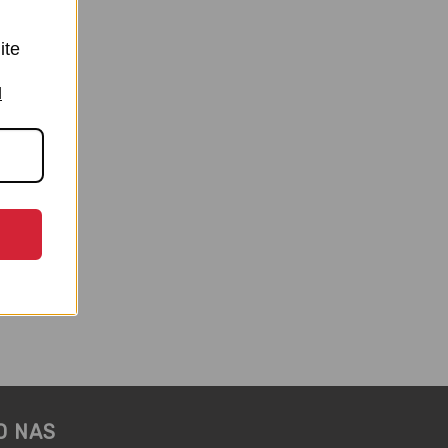
ite
I
om |
O NAS