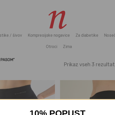
stike / šivov
Kompresijske nogavice
Za diabetike
Noseč
Otroci
Zima
 PASOM”
Prikaz vseh 3 rezulta
10% POPUST