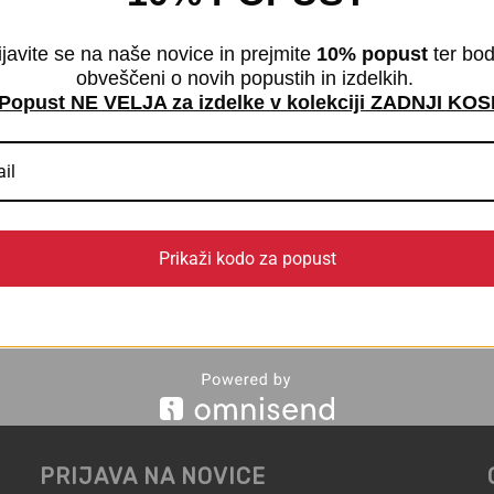
ijavite se na naše novice in prejmite
10% popust
ter bod
obveščeni o novih popustih in izdelkih.
Popust NE VELJA za izdelke v kolekciji ZADNJI KOS
z visokim pasom | 80% Eco
Visoke hlačke s širšim pas
Prikaži kodo za popust
Basical Collection
€
15,00
z DDV
z DDV
PRIJAVA NA NOVICE