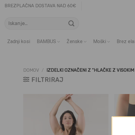
Skoči
BREZPLAČNA DOSTAVA NAD 60€
na
Išči:
vsebino
Zadnji kosi
BAMBUS
Ženske
Moški
Brez ela
DOMOV
/
IZDELKI OZNAČENI Z “HLAČKE Z VISOKIM
FILTRIRAJ