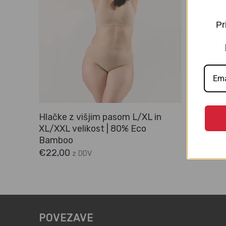
Pr
Hlačke z višjim pasom L/XL in
Hlačke 
XL/XXL velikost | 80% Eco
Bamboo
Bamboo
€
23,00
€
22,00
z DDV
POVEZAVE