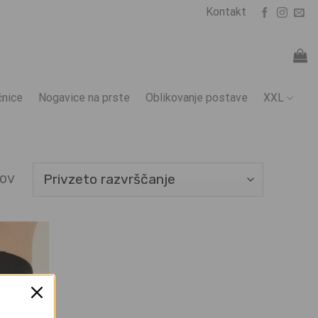
Kontakt
nice
Nogavice na prste
Oblikovanje postave
XXL
tov