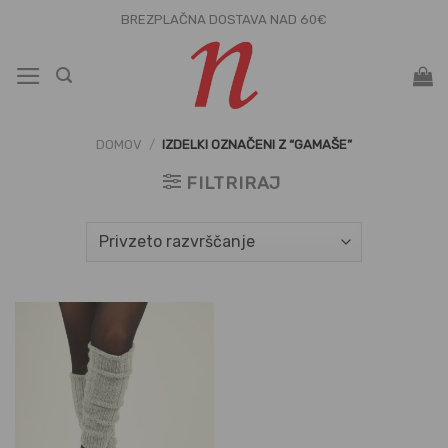
Skoči
BREZPLAČNA DOSTAVA NAD 60€
na
vsebino
DOMOV
/
IZDELKI OZNAČENI Z “GAMAŠE”
FILTRIRAJ