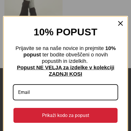
10% POPUST
Volnene gamaše – 50 %
volne
€
9,90
z DDV
Prijavite se na naše novice in prejmite
10%
popust
ter bodite obveščeni o novih
popustih in izdelkih.
Popust NE VELJA za izdelke v kolekciji
ZADNJI KOSI
POVEZAVE
KONTAKT
BLOG
Prikaži kodo za popust
Odstop od pogodbe