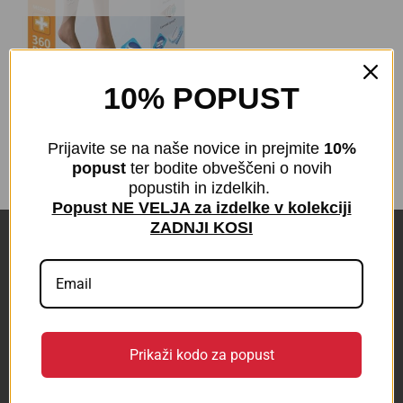
10% POPUST
HLAČNE NOGAVICE 360 den
| 2 kompresijski razred
€
86,00
z DDV
Prijavite se na naše novice in prejmite
10%
popust
ter bodite obveščeni o novih
popustih in izdelkih.
Popust NE VELJA za izdelke v kolekciji
ZADNJI KOSI
POVEZAVE
KONTAKT
BLOG
Prikaži kodo za popust
Odstop od pogodbe