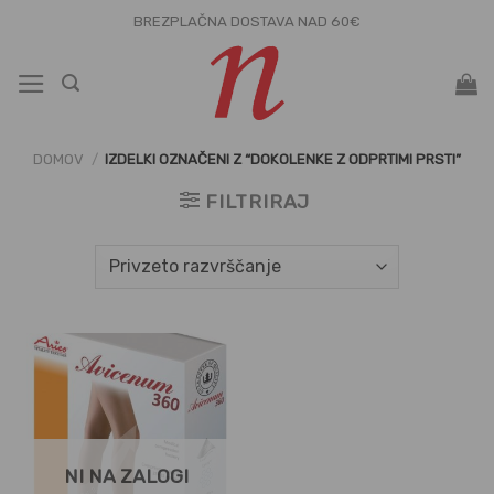
Skoči
BREZPLAČNA DOSTAVA NAD 60€
na
vsebino
DOMOV
/
IZDELKI OZNAČENI Z “DOKOLENKE Z ODPRTIMI PRSTI”
FILTRIRAJ
NI NA ZALOGI