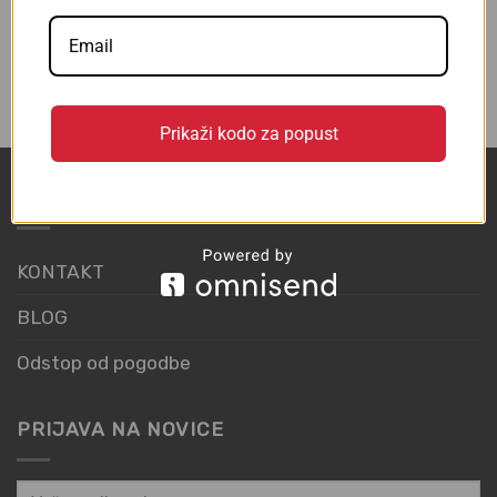
Daljša Majica brez rokavov |
Bambus in Bombaž
€
32,00
z DDV
Prikaži kodo za popust
POVEZAVE
KONTAKT
BLOG
Odstop od pogodbe
PRIJAVA NA NOVICE