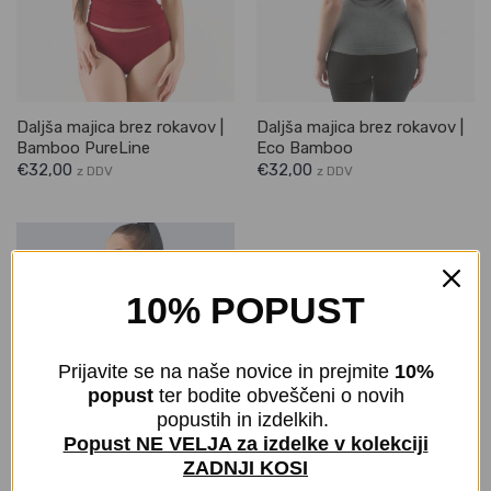
Daljša majica brez rokavov |
Daljša majica brez rokavov |
Bamboo PureLine
Eco Bamboo
€
32,00
€
32,00
z DDV
z DDV
10% POPUST
Prijavite se na naše novice in prejmite
10%
popust
ter bodite obveščeni o novih
popustih in izdelkih.
Popust NE VELJA za izdelke v kolekciji
ZADNJI KOSI