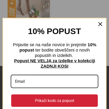
Bombažne SAMOSTOJEČE
10% POPUST
NOGAVICE 360 den s čipko |
Odprti prsti | 2 kompresijska
stopnja
Prijavite se na naše novice in prejmite
10%
€
79,90
z DDV
popust
ter bodite obveščeni o novih
popustih in izdelkih.
Popust NE VELJA za izdelke v kolekciji
ZADNJI KOSI
POVEZAVE
KONTAKT
Prikaži kodo za popust
BLOG