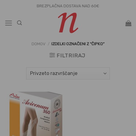
Skoči
BREZPLAČNA DOSTAVA NAD 60€
na
vsebino
DOMOV
/
IZDELKI OZNAČENI Z “ČIPKO”
FILTRIRAJ