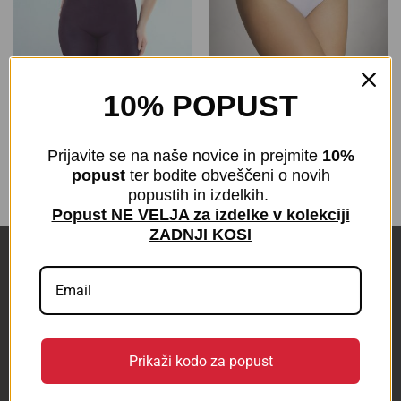
10% POPUST
Hlačke za oblikovanje
Perilo za oblikovanje
postave Victoria brez šivov
postave Vala visok pas brez
dolge hlačnice
šivov
Prijavite se na naše novice in prejmite
10%
€
5,00
€
5,00
z DDV
z DDV
popust
ter bodite obveščeni o novih
popustih in izdelkih.
Popust NE VELJA za izdelke v kolekciji
ZADNJI KOSI
POVEZAVE
KONTAKT
BLOG
Prikaži kodo za popust
Odstop od pogodbe