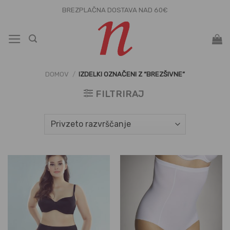
Skoči
BREZPLAČNA DOSTAVA NAD 60€
na
vsebino
DOMOV
/
IZDELKI OZNAČENI Z “BREZŠIVNE”
FILTRIRAJ