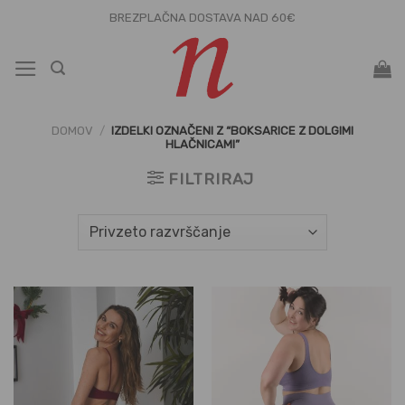
Skoči
BREZPLAČNA DOSTAVA NAD 60€
na
vsebino
DOMOV
/
IZDELKI OZNAČENI Z “BOKSARICE Z DOLGIMI
HLAČNICAMI”
FILTRIRAJ