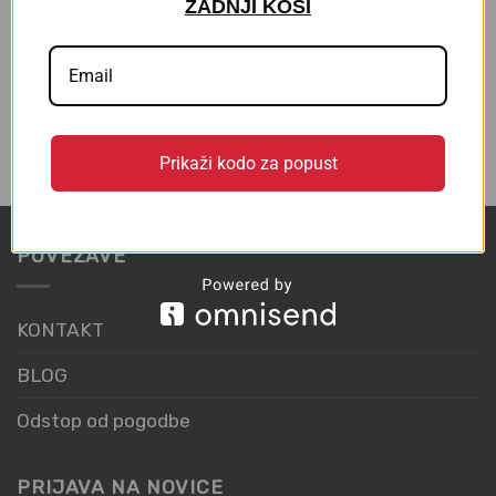
ZADNJI KOSI
Boksarice – damske z
daljšimi hlačnicami | Eco
bamboo
€
24,00
z DDV
Prikaži kodo za popust
POVEZAVE
KONTAKT
BLOG
Odstop od pogodbe
PRIJAVA NA NOVICE