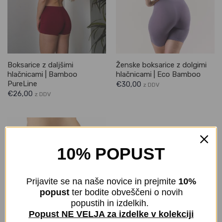
Boksarice z daljšimi
Ženske boksarice z dolgimi
hlačnicami | Bamboo
hlačnicami | Eco Bamboo
PureLine
€
30,00
z DDV
€
26,00
z DDV
10% POPUST
Prijavite se na naše novice in prejmite
10%
popust
ter bodite obveščeni o novih
popustih in izdelkih.
Popust NE VELJA za izdelke v kolekciji