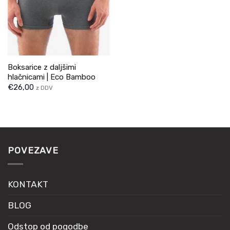
Boksarice z daljšimi
hlačnicami | Eco Bamboo
€
26,00
z DDV
POVEZAVE
KONTAKT
BLOG
Odstop od pogodbe