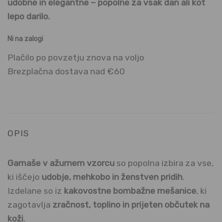
udobne in elegantne – popolne za vsak dan ali kot
lepo darilo.
Ni na zalogi
Plačilo po povzetju znova na voljo
Brezplačna dostava nad €60
OPIS
Gamaše v ažurnem vzorcu
so popolna izbira za vse,
ki iščejo
udobje, mehkobo in ženstven pridih
.
Izdelane so iz
kakovostne bombažne mešanice
, ki
zagotavlja
zračnost, toplino in prijeten občutek na
koži
.