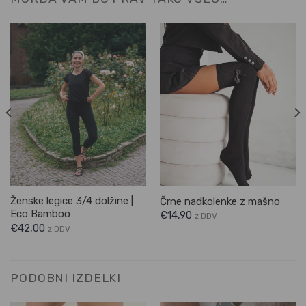
Ženske legice 3/4 dolžine |
Črne nadkolenke z mašno
Eco Bamboo
€
14,90
z DDV
€
42,00
z DDV
PODOBNI IZDELKI