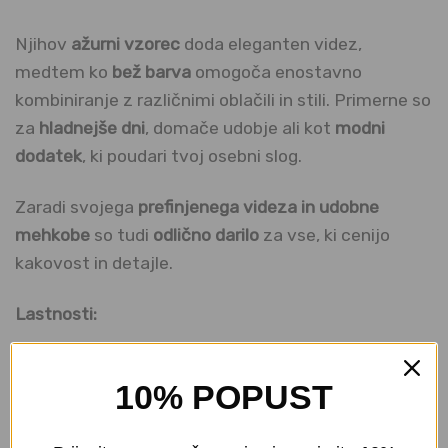
Njihov
ažurni vzorec
doda eleganten videz,
medtem ko
bež barva
omogoča enostavno
kombiniranje z različnimi oblačili in stili. Primerne so
za
hladnejše dni
, domače udobje ali kot
modni
dodatek
, ki poudari tvoj osebni slog.
Zaradi svojega
prefinjenega videza in udobne
mehkobe
so tudi
odlično darilo
za vse, ki cenijo
kakovost in detajle.
Lastnosti:
barva:
bež
10% POPUST
sestava:
75 % bombaž, 20 % poliamid, 5 %
elastan