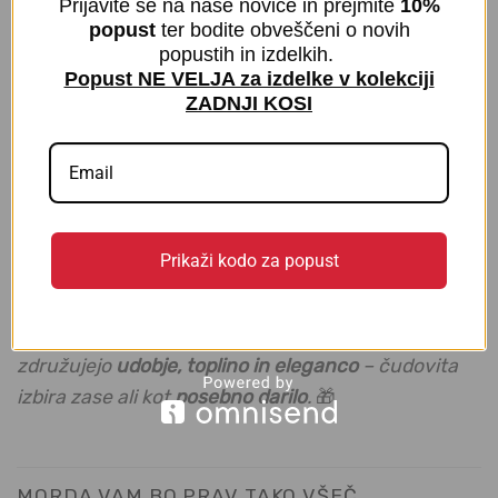
Prijavite se na naše novice in prejmite
10%
popust
ter bodite obveščeni o novih
ažurni vzorec
popustih in izdelkih.
Popust NE VELJA za izdelke v kolekciji
ZADNJI KOSI
dolžina:
50 cm
mehke, zračne in udobne
univerzalna velikost
Prikaži kodo za popust
čudovita ideja za darilo
Naj tvoj videz dopolnijo
ažurne bež gamaše
, ki
združujejo
udobje, toplino in eleganco
– čudovita
izbira zase ali kot
posebno darilo
.
🎁
MORDA VAM BO PRAV TAKO VŠEČ…